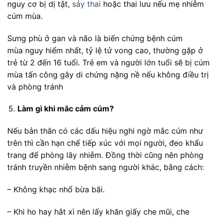
nguy cơ bị dị tật,
sảy thai
hoặc thai lưu nếu mẹ nhiễm
cúm mùa.
Sưng phù ở gan và não là biến chứng bệnh cúm
mùa nguy hiểm nhất, tỷ lệ tử vong cao, thường gặp ở
trẻ từ 2 đến 16 tuổi. Trẻ em và người lớn tuổi sẽ bị cúm
mùa tấn công gây di chứng nặng nề nếu không điều trị
và phòng tránh
Làm gì khi mắc cảm cúm?
Nếu bản thân có các dấu hiệu nghi ngờ mắc cúm như
trên thì cần hạn chế tiếp xúc với mọi người, đeo khẩu
trang để phòng lây nhiễm. Đồng thời cũng nên phòng
tránh truyền nhiễm bệnh sang người khác, bằng cách:
– Không khạc nhổ bừa bãi.
– Khi ho hay hắt xì nên lấy khăn giấy che mũi, che