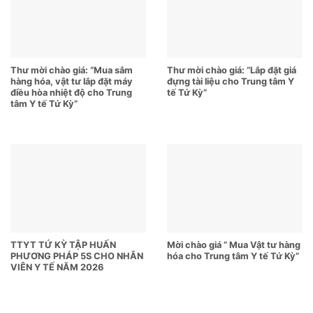
Thư mời chào giá: “Mua sắm
Thư mời chào giá: “Lắp đặt giá
hàng hóa, vật tư lắp đặt máy
đựng tài liệu cho Trung tâm Y
điều hòa nhiệt độ cho Trung
tế Tứ Kỳ”
tâm Y tế Tứ Kỳ”
TTYT TỨ KỲ TẬP HUẤN
Mời chào giá ” Mua Vật tư hàng
PHƯƠNG PHÁP 5S CHO NHÂN
hóa cho Trung tâm Y tế Tứ Kỳ”
VIÊN Y TẾ NĂM 2026