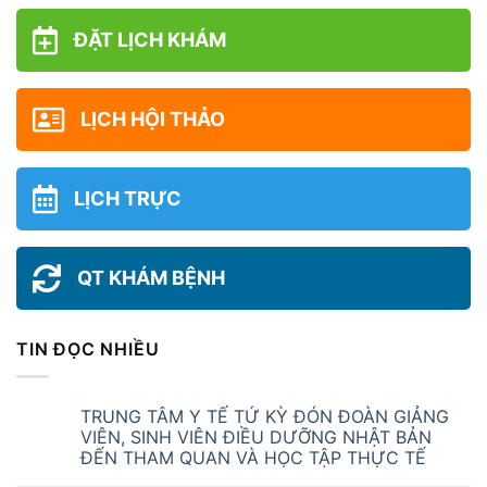
ĐẶT LỊCH KHÁM
LỊCH HỘI THẢO
LỊCH TRỰC
QT KHÁM BỆNH
TIN ĐỌC NHIỀU
TRUNG TÂM Y TẾ TỨ KỲ ĐÓN ĐOÀN GIẢNG
VIÊN, SINH VIÊN ĐIỀU DƯỠNG NHẬT BẢN
ĐẾN THAM QUAN VÀ HỌC TẬP THỰC TẾ