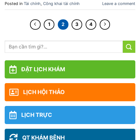
Posted in
Tài chính
,
Công khai tài chính
Leave a comment
1
2
3
4
ĐẶT LỊCH KHÁM
LỊCH HỘI THẢO
LỊCH TRỰC
QT KHÁM BỆNH