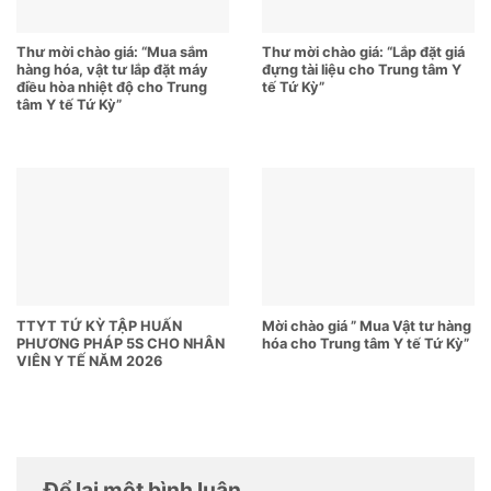
Thư mời chào giá: “Mua sắm
Thư mời chào giá: “Lắp đặt giá
hàng hóa, vật tư lắp đặt máy
đựng tài liệu cho Trung tâm Y
điều hòa nhiệt độ cho Trung
tế Tứ Kỳ”
tâm Y tế Tứ Kỳ”
TTYT TỨ KỲ TẬP HUẤN
Mời chào giá ” Mua Vật tư hàng
PHƯƠNG PHÁP 5S CHO NHÂN
hóa cho Trung tâm Y tế Tứ Kỳ”
VIÊN Y TẾ NĂM 2026
Để lại một bình luận