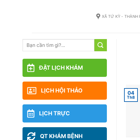
Skip
to
XÃ TỨ KỲ - THÀNH
content
ĐẶT LỊCH KHÁM
LỊCH HỘI THẢO
04
Th8
LỊCH TRỰC
QT KHÁM BỆNH