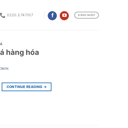
0220.3.747.107
ĐĂNG NHẬP
IÁ
iá hàng hóa
DMIN
CONTINUE READING
→