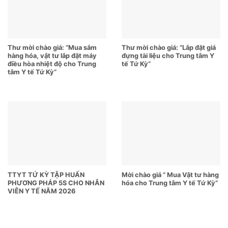
Thư mời chào giá: “Mua sắm
Thư mời chào giá: “Lắp đặt giá
hàng hóa, vật tư lắp đặt máy
đựng tài liệu cho Trung tâm Y
điều hòa nhiệt độ cho Trung
tế Tứ Kỳ”
tâm Y tế Tứ Kỳ”
TTYT TỨ KỲ TẬP HUẤN
Mời chào giá ” Mua Vật tư hàng
PHƯƠNG PHÁP 5S CHO NHÂN
hóa cho Trung tâm Y tế Tứ Kỳ”
VIÊN Y TẾ NĂM 2026