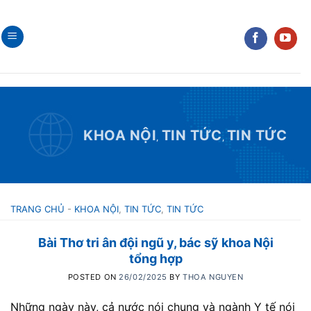
Skip
to
content
KHOA NỘI
TIN TỨC
TIN TỨC
,
,
TRANG CHỦ
-
KHOA NỘI
,
TIN TỨC
,
TIN TỨC
Bài Thơ tri ân đội ngũ y, bác sỹ khoa Nội
tổng hợp
POSTED ON
26/02/2025
BY
THOA NGUYEN
Những ngày này, cả nước nói chung và ngành Y tế nói