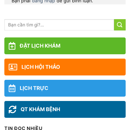
Bạn phải
đăng nhập
để gửi bình luận.
ĐẶT LỊCH KHÁM
LỊCH HỘI THẢO
LỊCH TRỰC
QT KHÁM BỆNH
TIN ĐỌC NHIỀU