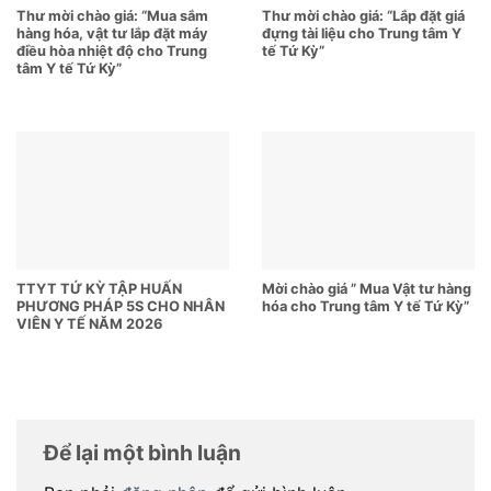
Thư mời chào giá: “Mua sắm
Thư mời chào giá: “Lắp đặt giá
hàng hóa, vật tư lắp đặt máy
đựng tài liệu cho Trung tâm Y
điều hòa nhiệt độ cho Trung
tế Tứ Kỳ”
tâm Y tế Tứ Kỳ”
TTYT TỨ KỲ TẬP HUẤN
Mời chào giá ” Mua Vật tư hàng
PHƯƠNG PHÁP 5S CHO NHÂN
hóa cho Trung tâm Y tế Tứ Kỳ”
VIÊN Y TẾ NĂM 2026
Để lại một bình luận