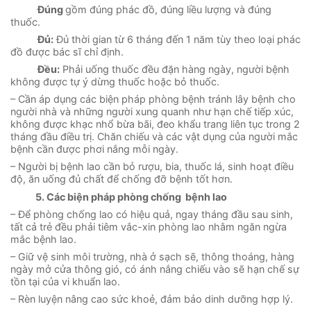
Đúng
gồm đúng phác đồ, đúng liều lượng và đúng
thuốc.
Đủ:
Đủ thời gian từ 6 tháng đến 1 năm tùy theo loại phác
đồ được bác sĩ chỉ định.
Đều:
Phải uống thuốc đều đặn hàng ngày, người bệnh
không được tự ý dừng thuốc hoặc bỏ thuốc.
– Cần áp dụng các biện pháp phòng bệnh tránh lây bệnh cho
người nhà và những người xung quanh như hạn chế tiếp xúc,
không được khạc nhổ bừa bãi, đeo khẩu trang liên tục trong 2
tháng đầu điều trị. Chăn chiếu và các vật dụng của người mắc
bệnh cần được phơi nắng mỗi ngày.
– Người bị bệnh lao cần bỏ rượu, bia, thuốc lá, sinh hoạt điều
độ, ăn uống đủ chất để chống đỡ bệnh tốt hơn.
5. Các biện pháp phòng chống bệnh lao
– Để phòng chống lao có hiệu quả, ngay tháng đầu sau sinh,
tất cả trẻ đều phải tiêm vắc-xin phòng lao nhằm ngăn ngừa
mắc bệnh lao.
– Giữ vệ sinh môi trường, nhà ở sạch sẽ, thông thoáng, hàng
ngày mở cửa thông gió, có ánh nắng chiếu vào sẽ hạn chế sự
tồn tại của vi khuẩn lao.
– Rèn luyện nâng cao sức khoẻ, đảm bảo dinh dưỡng hợp lý.