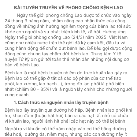
BÀI TUYÊN TRUYỀN VỀ PHÒNG CHỐNG BỆNH LAO
Ngày thế giới phòng chống Lao được tổ chức vào ngày
24 tháng 3 hàng năm, nhằm nâng cao nhận thức của cộng
đồng về những ảnh hưởng nghiêm trọng của bênh lao tới sức
khỏe con người và sự phát triển kinh tế, xã hội. Hưởng ứng
Ngày thế giới phòng chống Lao (24/3) năm 2025, Việt Nam
cũng như nhiều nước trên thế giới đã ký cam kết, đầu tư và
cùng hành động để chấm dứt bệnh lao. Để kêu gọi được cộng
đồng cùng chung tay chấm dứt bệnh lao, Trung tâm Y tế
huyện Tứ Kỳ xin gửi tới toàn thể nhân dân những nội dung cơ
bản về bệnh Lao.
Bệnh lao là một bệnh truyền nhiễm do trực khuẩn lao gây ra.
Bệnh lao có thể gặp ở tất cả các bộ phận của cơ thể (lao
phổi, lao xương, lao hạch…), trong đó lao phổi là phổ biến
nhất (chiếm 80 – 85%) và là nguồn lây chính cho những người
xung quanh.
1. Cách thức và nguyên nhân lây truyền bệnh
Bệnh lao lây truyền qua đường hô hấp. Bệnh nhân lao phổi khi
ho, khạc đờm (hoặc hắt hơi) bắn ra các hạt rất nhỏ có chứa
vi khuẩn lao, người lành hít phải các hạt này có thể bị bệnh.
Ngoài ra vi khuẩn có thể xâm nhập vào cơ thể bằng đường
tiêu hoá, đường da, niêm mạc, nhưng các con đường này ít