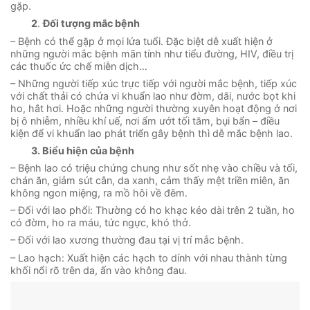
gặp.
2
.
Đối tượng
mắc bệnh
– Bệnh có thể gặp ở mọi lứa tuổi. Đặc biệt dễ xuất hiện ở
những người mắc bệnh mãn tính như tiểu đường, HIV, điều trị
các thuốc ức chế miễn dịch…
– Những người tiếp xúc trực tiếp với người mắc bệnh, tiếp xúc
với chất thải có chứa vi khuẩn lao như đờm, dãi, nước bọt khi
ho, hắt hơi. Hoặc những người thường xuyên hoạt động ở nơi
bị ô nhiễm, nhiều khí uế, nơi ẩm ướt tối tăm, bụi bẩn – điều
kiện để vi khuẩn lao phát triển gây bệnh thì dễ mắc bệnh lao.
3.
Biểu hiện của bệnh
– Bệnh lao có triệu chứng chung như sốt nhẹ vào chiều và tối,
chán ăn, giảm sút cân, da xanh, cảm thấy mệt triền miên, ăn
không ngon miệng, ra mồ hôi về đêm.
– Đối với lao phổi: Thường có ho khạc kéo dài trên 2 tuần, ho
có đờm, ho ra máu, tức ngực, khó thở.
– Đối với lao xương thường đau tại vị trí mắc bệnh.
– Lao hạch: Xuất hiện các hạch to dính với nhau thành từng
khối nổi rõ trên da, ấn vào không đau.