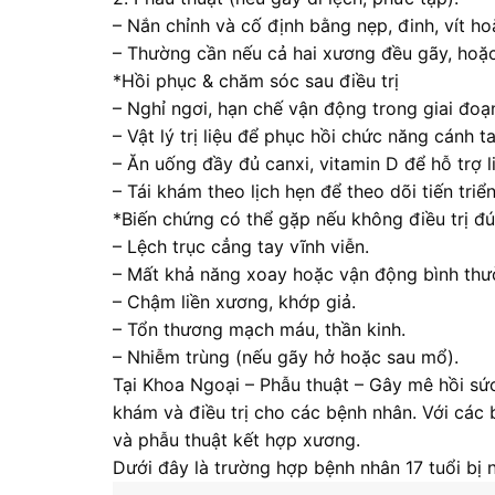
– Nắn chỉnh và cố định bằng nẹp, đinh, vít ho
– Thường cần nếu cả hai xương đều gãy, hoặc
*Hồi phục & chăm sóc sau điều trị
– Nghỉ ngơi, hạn chế vận động trong giai đoạ
– Vật lý trị liệu để phục hồi chức năng cánh ta
– Ăn uống đầy đủ canxi, vitamin D để hỗ trợ l
– Tái khám theo lịch hẹn để theo dõi tiến triển
*Biến chứng có thể gặp nếu không điều trị đ
– Lệch trục cẳng tay vĩnh viễn.
– Mất khả năng xoay hoặc vận động bình thư
– Chậm liền xương, khớp giả.
– Tổn thương mạch máu, thần kinh.
– Nhiễm trùng (nếu gãy hở hoặc sau mổ).
Tại Khoa Ngoại – Phẫu thuật – Gây mê hồi sức
khám và điều trị cho các bệnh nhân. Với các 
và phẫu thuật kết hợp xương.
Dưới đây là trường hợp bệnh nhân 17 tuổi bị 