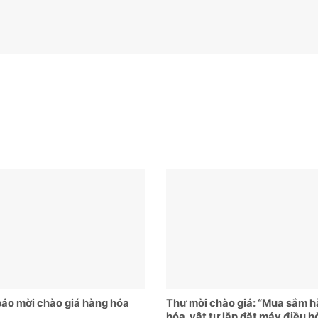
áo mời chào giá hàng hóa
Thư mời chào giá: “Mua sắm 
hóa, vật tư lắp đặt máy điều h