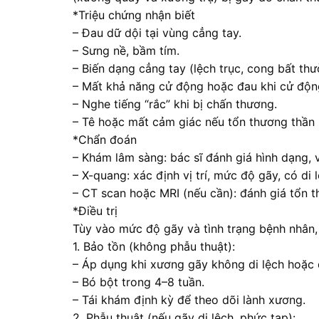
*Triệu chứng nhận biết
– Đau dữ dội tại vùng cẳng tay.
– Sưng nề, bầm tím.
– Biến dạng cẳng tay (lệch trục, cong bất thư
– Mất khả năng cử động hoặc đau khi cử độn
– Nghe tiếng “rắc” khi bị chấn thương.
– Tê hoặc mất cảm giác nếu tổn thương thần 
*Chẩn đoán
– Khám lâm sàng: bác sĩ đánh giá hình dạng, v
– X-quang: xác định vị trí, mức độ gãy, có di
– CT scan hoặc MRI (nếu cần): đánh giá tổn
*Điều trị
Tùy vào mức độ gãy và tình trạng bệnh nhân, 
1. Bảo tồn (không phẫu thuật):
– Áp dụng khi xương gãy không di lệch hoặc d
– Bó bột trong 4–8 tuần.
– Tái khám định kỳ để theo dõi lành xương.
2. Phẫu thuật (nếu gãy di lệch, phức tạp):