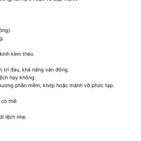
ờng).
g.
kinh kèm theo.
ị trí đau, khả năng vận động.
 lệch hay không.
 thương phần mềm, khớp hoặc mảnh vỡ phức tạp.
có thể:
i lệch nhẹ.