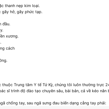
ặc thanh nẹp kim loại.
 gãy hở, gãy phức tạp.
n đầu.
y.
iền xương.
.
úng cách
ờng.
 thuộc Trung tâm Y tế Tứ Kỳ, chúng tôi luôn thường trực 2
bác sĩ trình độ đào tạo chuyên sâu, bài bản, cả về kéo nắn 
ngã chống tay, sau ngã sưng đau biến dạng cẳng tay phải: