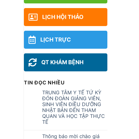
LỊCH HỘI THẢO
LỊCH TRỰC
QT KHÁM BỆNH
TIN ĐỌC NHIỀU
TRUNG TÂM Y TẾ TỨ KỲ
ĐÓN ĐOÀN GIẢNG VIÊN,
SINH VIÊN ĐIỀU DƯỠNG
NHẬT BẢN ĐẾN THAM
QUAN VÀ HỌC TẬP THỰC
TẾ
Thông báo mời chào giá