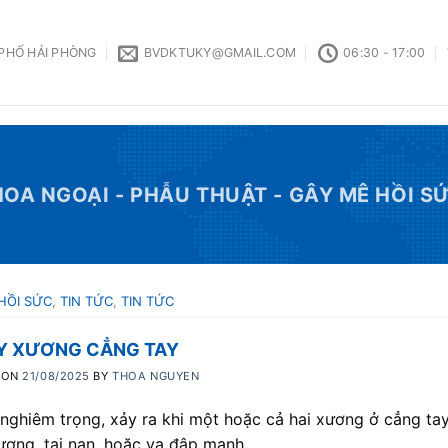
 PHỐ HẢI PHÒNG
BVDKTUKY@GMAIL.COM
06:30 - 17:00
OA NGOẠI - PHẪU THUẬT - GÂY MÊ HỒI S
HỒI SỨC
,
TIN TỨC
,
TIN TỨC
Y XƯƠNG CẲNG TAY
 ON
21/08/2025
BY
THOA NGUYEN
 nghiêm trọng, xảy ra khi một hoặc cả hai xương ở cẳng ta
ương, tai nạn, hoặc va đập mạnh.