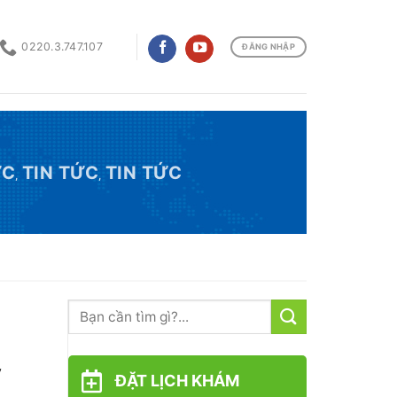
0220.3.747.107
ĐĂNG NHẬP
ỨC
TIN TỨC
TIN TỨC
,
,
y
ĐẶT LỊCH KHÁM