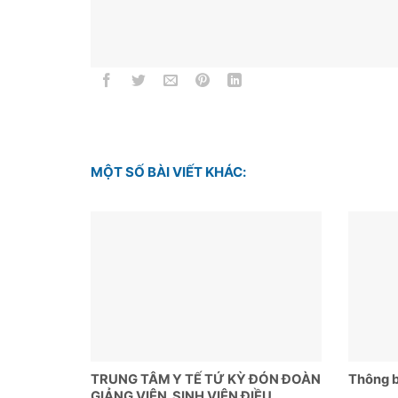
MỘT SỐ BÀI VIẾT KHÁC:
TRUNG TÂM Y TẾ TỨ KỲ ĐÓN ĐOÀN
Thông b
GIẢNG VIÊN, SINH VIÊN ĐIỀU