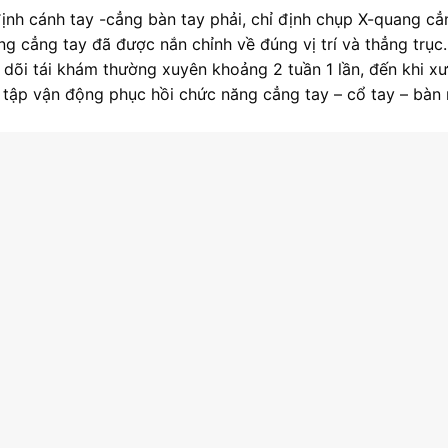
ịnh cánh tay -cẳng bàn tay phải, chỉ định chụp X-quang cẳ
g cẳng tay đã được nắn chỉnh về đúng vị trí và thẳng trục.
dõi tái khám thường xuyên khoảng 2 tuần 1 lần, đến khi x
n tập vận động phục hồi chức năng cẳng tay – cổ tay – bàn