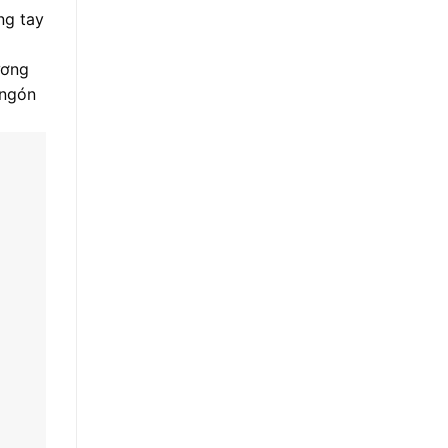
ng tay
ương
 ngón