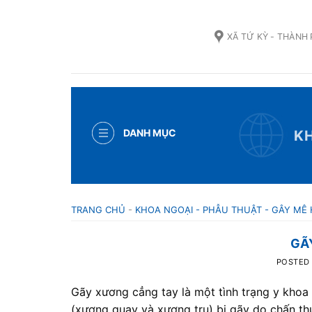
Skip
to
XÃ TỨ KỲ - THÀNH
content
DANH MỤC
KH
TRANG CHỦ
-
KHOA NGOẠI - PHẪU THUẬT - GÂY MÊ 
GÃ
POSTED
Gãy xương cẳng tay là một tình trạng y khoa
(xương quay và xương trụ) bị gãy do chấn th