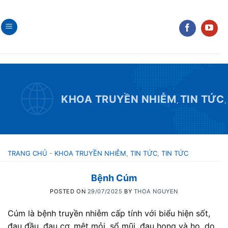
Skip
to
content
KHOA TRUYỀN NHIỄM
TIN TỨC
,
,
TRANG CHỦ
-
KHOA TRUYỀN NHIỄM
,
TIN TỨC
,
TIN TỨC
Bệnh Cúm
POSTED ON
29/07/2025
BY
THOA NGUYEN
Cúm là bệnh truyền nhiễm cấp tính với biểu hiện sốt,
đau đầu, đau cơ, mệt mỏi, sổ mũi, đau họng và ho, do