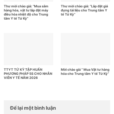
Thư mời chào giá: “Mua sắm
Thư mời chào giá: “Lắp đặt giá
hàng hóa, vật tư lắp đặt máy
đựng tài liệu cho Trung tâm Y
điều hòa nhiệt độ cho Trung
tế Tứ Kỳ”
tâm Y tế Tứ Kỳ”
TTYT TỨ KỲ TẬP HUẤN
Mời chào giá ” Mua Vật tư hàng
PHƯƠNG PHÁP 5S CHO NHÂN
hóa cho Trung tâm Y tế Tứ Kỳ”
VIÊN Y TẾ NĂM 2026
Để lại một bình luận