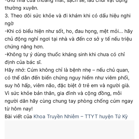
-Giữ nhà cửa thoáng mát, sạch sẽ, lau chùi vật dụng
thường xuyên.
3. Theo dõi sức khỏe và đi khám khi có dấu hiệu nghi
ngờ
-Khi có biểu hiện như sốt, ho, đau họng, mệt mỏi… hãy
chủ động nghỉ ngơi tại nhà và đến cơ sở y tế nếu triệu
chứng nặng hơn.
-Không tự ý dùng thuốc kháng sinh khi chưa có chỉ
định của bác sĩ.
Hãy nhớ: Cúm không chỉ là bệnh nhẹ – nếu chủ quan,
có thể dẫn đến biến chứng nguy hiểm như viêm phổi,
suy hô hấp, viêm não, đặc biệt ở trẻ em và người già.
Vì sức khỏe bản thân, gia đình và cộng đồng, mỗi
người dân hãy cùng chung tay phòng chống cúm ngay
từ hôm nay!
Bài viết của
Khoa Truyền Nhiễm – TTYT huyện Tứ Kỳ