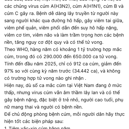
các chủng virus cúm A(H3N2), cúm A(H1N1), cúm B và
cúm C gây ra. Bệnh dễ dàng lây truyền từ người này
sang người khác qua đường hô hấp, gây viêm tai giữa,
viêm phế quản, viêm phổi dẫn đến suy hô hấp nặng,
viêm cơ tim, viêm não và làm trầm trọng hơn các bệnh
nền, tăng nguy cơ đột quy và có thể tử vong.
Theo WHO, hàng năm có khoảng 1 tỷ trường hợp mắc
cúm, trong đó có 290.000 đến 650.000 ca tử vong.
Tính đến đầu năm 2025, chỉ có 912 ca cúm, giảm đến
97% so với cùng kỳ năm trước (34.442 ca), và không
có trường hợp tử vong nào ghi nhận .
Hiện nay, dù số ca mắc cúm tại Việt Nam đang ở mức
thấp, nhưng virus cúm vẫn âm thầm lây lan và có thể
gây bệnh nặng, đặc biệt ở trẻ nhỏ, người cao tuổi, phụ
nữ mang thai và người có bệnh nền.
Để chủ động phòng bệnh cúm, mỗi người dân hãy thực
hiện tốt các biện pháp sau:
1. Tiêm vắc-xin cúm hằng năm