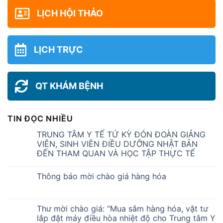
LỊCH HỘI THẢO
LỊCH TRỰC
QT KHÁM BỆNH
TIN ĐỌC NHIỀU
TRUNG TÂM Y TẾ TỨ KỲ ĐÓN ĐOÀN GIẢNG
VIÊN, SINH VIÊN ĐIỀU DƯỠNG NHẬT BẢN
ĐẾN THAM QUAN VÀ HỌC TẬP THỰC TẾ
Thông báo mời chào giá hàng hóa
Thư mời chào giá: “Mua sắm hàng hóa, vật tư
lắp đặt máy điều hòa nhiệt độ cho Trung tâm Y