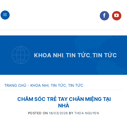
Skip
to
content
KHOA NHI
TIN TỨC
TIN TỨC
,
,
TRANG CHỦ
-
KHOA NHI
,
TIN TỨC
,
TIN TỨC
CHĂM SÓC TRẺ TAY CHÂN MIỆNG TẠI
NHÀ
POSTED ON
18/03/2026
BY
THOA NGUYEN