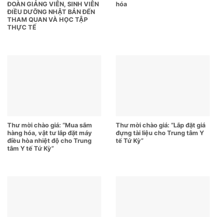
ĐOÀN GIẢNG VIÊN, SINH VIÊN
hóa
ĐIỀU DƯỠNG NHẬT BẢN ĐẾN
THAM QUAN VÀ HỌC TẬP
THỰC TẾ
Thư mời chào giá: “Mua sắm
Thư mời chào giá: “Lắp đặt giá
hàng hóa, vật tư lắp đặt máy
đựng tài liệu cho Trung tâm Y
điều hòa nhiệt độ cho Trung
tế Tứ Kỳ”
tâm Y tế Tứ Kỳ”