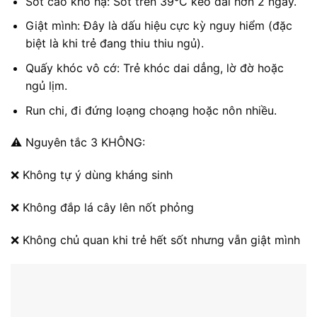
Sốt cao khó hạ: Sốt trên 39°C kéo dài hơn 2 ngày.
Giật mình: Đây là dấu hiệu cực kỳ nguy hiểm (đặc
biệt là khi trẻ đang thiu thiu ngủ).
Quấy khóc vô cớ: Trẻ khóc dai dẳng, lờ đờ hoặc
ngủ lịm.
Run chi, đi đứng loạng choạng hoặc nôn nhiều.
⚠️ Nguyên tắc 3 KHÔNG:
❌ Không tự ý dùng kháng sinh
❌ Không đắp lá cây lên nốt phỏng
❌ Không chủ quan khi trẻ hết sốt nhưng vẫn giật mình