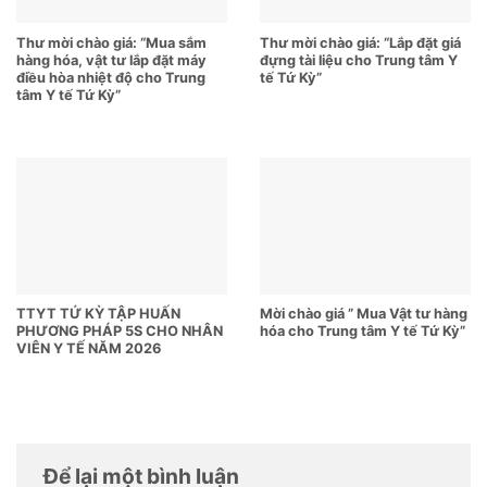
Thư mời chào giá: “Mua sắm
Thư mời chào giá: “Lắp đặt giá
hàng hóa, vật tư lắp đặt máy
đựng tài liệu cho Trung tâm Y
điều hòa nhiệt độ cho Trung
tế Tứ Kỳ”
tâm Y tế Tứ Kỳ”
TTYT TỨ KỲ TẬP HUẤN
Mời chào giá ” Mua Vật tư hàng
PHƯƠNG PHÁP 5S CHO NHÂN
hóa cho Trung tâm Y tế Tứ Kỳ”
VIÊN Y TẾ NĂM 2026
Để lại một bình luận