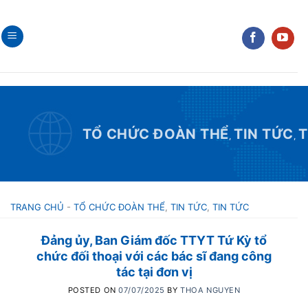
Skip
to
content
TỔ CHỨC ĐOÀN THỂ
TIN TỨC
T
,
,
TRANG CHỦ
-
TỔ CHỨC ĐOÀN THỂ
,
TIN TỨC
,
TIN TỨC
Đảng ủy, Ban Giám đốc TTYT Tứ Kỳ tổ
chức đối thoại với các bác sĩ đang công
tác tại đơn vị
POSTED ON
07/07/2025
BY
THOA NGUYEN