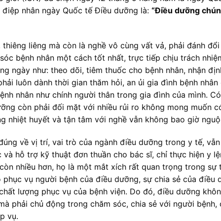
 điệp nhân ngày Quốc tế Điều dưỡng là:
“Điều dưỡng chúng
thiêng liêng mà còn là nghề vô cùng vất vả, phải đánh đổi
sóc bệnh nhân một cách tốt nhất, trực tiếp chịu trách nhiệ
ng ngày như: theo dõi, tiêm thuốc cho bệnh nhân, nhận địn
hải luôn dành thời gian thăm hỏi, an ủi gia đình bệnh nhân
ệnh nhân như chính người thân trong gia đình của mình. Có
ưỡng còn phải đối mặt với nhiều rủi ro không mong muốn c
òng nhiệt huyết và tận tâm với nghề vẫn không bao giờ nguội
úng về vị trí, vai trò của ngành điều dưỡng trong y tế, vẫ
và hỗ trợ kỹ thuật đơn thuần cho bác sĩ, chỉ thực hiện y l
 còn nhiều hơn, họ là một mắt xích rất quan trọng trong sự 
độ phục vụ người bệnh của điều dưỡng, sự chia sẻ của điều
 chất lượng phục vụ của bệnh viện. Do đó, điều dưỡng khôn
à phải chủ động trong chăm sóc, chia sẻ với người bệnh, 
p vụ.