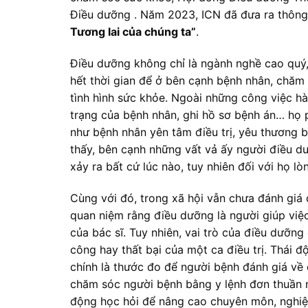
Điều dưỡng . Năm 2023, ICN đã đưa ra thông
Tương lai của chúng ta”
.
Điều dưỡng không chỉ là ngành nghề cao quý, 
hết thời gian để ở bên cạnh bệnh nhân, chăm 
tình hình sức khỏe. Ngoài những công việc hà
trạng của bệnh nhân, ghi hồ sơ bệnh án… họ p
như bệnh nhân yên tâm điều trị, yêu thương b
thấy, bên cạnh những vất vả ấy người điều d
xảy ra bất cứ lúc nào, tuy nhiên đối với họ l
Cùng với đó, trong xã hội vẫn chưa đánh giá đ
quan niệm rằng điều dưỡng là người giúp việc 
của bác sĩ. Tuy nhiên, vai trò của điều dưỡng
công hay thất bại của một ca điều trị. Thái 
chính là thước đo để người bệnh đánh giá về
chăm sóc người bệnh bằng y lệnh đơn thuần m
động học hỏi để nâng cao chuyên môn, nghiệ