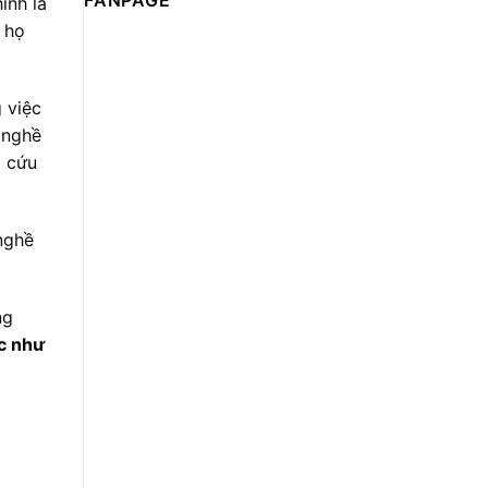
FANPAGE
ính là
 họ
 việc
 nghề
p cứu
nghề
ng
c như