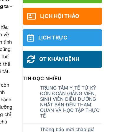
 ta –
LỊCH HỘI THẢO
 hầu
m về
LỊCH TRỰC
h tình
 cũng
 thể
QT KHÁM BỆNH
ó thể
 tắt.
TIN ĐỌC NHIỀU
n còn
TRUNG TÂM Y TẾ TỨ KỲ
ệnh
ĐÓN ĐOÀN GIẢNG VIÊN,
SINH VIÊN ĐIỀU DƯỠNG
thành
NHẬT BẢN ĐẾN THAM
 dưỡng
QUAN VÀ HỌC TẬP THỰC
g chỉ
TẾ
chủ
Thông báo mời chào giá