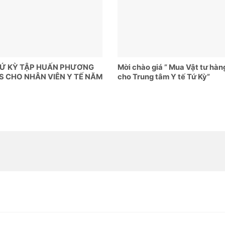
TỨ KỲ TẬP HUẤN PHƯƠNG
Mời chào giá ” Mua Vật tư hàn
S CHO NHÂN VIÊN Y TẾ NĂM
cho Trung tâm Y tế Tứ Kỳ”