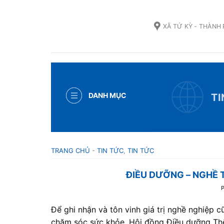
Skip
to
XÃ TỨ KỲ - THÀNH
content
DANH MỤC
TI
TRANG CHỦ
-
TIN TỨC
,
TIN TỨC
ĐIỀU DƯỠNG – NGHỀ 
Để ghi nhận và tôn vinh giá trị nghề nghiệp
chăm sóc sức khỏe, Hội đồng Điều dưỡng Thế