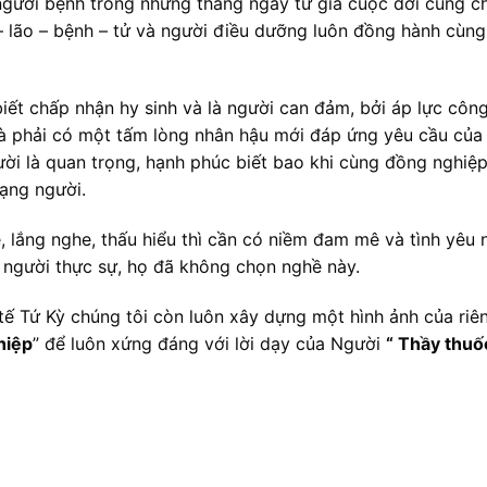
người bệnh trong những tháng ngày từ giã cuộc đời cũng ch
– lão – bệnh – tử và người điều dưỡng luôn đồng hành cùng
iết chấp nhận hy sinh và là người can đảm, bởi áp lực công
 và phải có một tấm lòng nhân hậu mới đáp ứng yêu cầu của
ời là quan trọng, hạnh phúc biết bao khi cùng đồng nghiệ
ạng người.
 lắng nghe, thấu hiểu thì cần có niềm đam mê và tình yêu 
 người thực sự, họ đã không chọn nghề này.
ế Tứ Kỳ chúng tôi còn luôn xây dựng một hình ảnh của riê
hiệp
” để luôn xứng đáng với lời dạy của Người
“ Thầy thuố