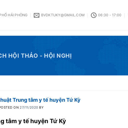
 PHỐ HẢI PHÒNG
BVDKTUKY@GMAIL.COM
06:30 - 17:00
CH HỘI THẢO - HỘI NGHỊ
thuật Trung tâm y tế huyện Tứ Kỳ
POSTED ON
27/11/2020
BY
ng tâm y tế huyện Tứ Kỳ