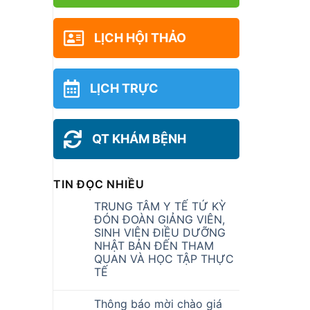
LỊCH HỘI THẢO
LỊCH TRỰC
QT KHÁM BỆNH
TIN ĐỌC NHIỀU
TRUNG TÂM Y TẾ TỨ KỲ
ĐÓN ĐOÀN GIẢNG VIÊN,
SINH VIÊN ĐIỀU DƯỠNG
NHẬT BẢN ĐẾN THAM
QUAN VÀ HỌC TẬP THỰC
TẾ
Thông báo mời chào giá