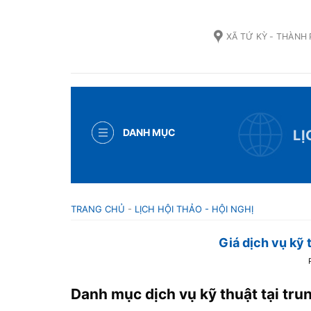
Skip
to
XÃ TỨ KỲ - THÀNH
content
DANH MỤC
LỊ
TRANG CHỦ
-
LỊCH HỘI THẢO - HỘI NGHỊ
Giá dịch vụ kỹ 
Danh mục dịch vụ kỹ thuật tại tru