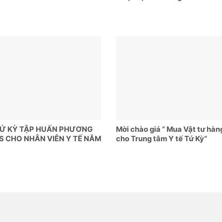
TỨ KỲ TẬP HUẤN PHƯƠNG
Mời chào giá ” Mua Vật tư hàn
S CHO NHÂN VIÊN Y TẾ NĂM
cho Trung tâm Y tế Tứ Kỳ”