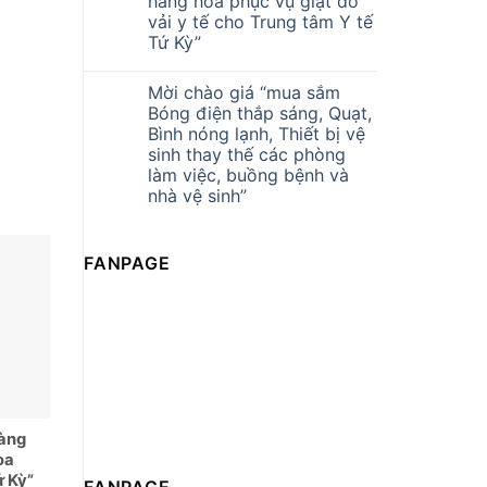
hàng hóa phục vụ giặt đồ
vải y tế cho Trung tâm Y tế
Tứ Kỳ”
Mời chào giá “mua sắm
Bóng điện thắp sáng, Quạt,
Bình nóng lạnh, Thiết bị vệ
sinh thay thế các phòng
làm việc, buồng bệnh và
nhà vệ sinh”
FANPAGE
hàng
òa
ứ Kỳ”