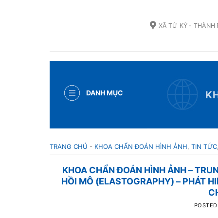
Skip
to
XÃ TỨ KỲ - THÀNH
content
DANH MỤC
K
TRANG CHỦ
-
KHOA CHẨN ĐOÁN HÌNH ẢNH
,
TIN TỨC
KHOA CHẨN ĐOÁN HÌNH ẢNH – TRUNG
HỒI MÔ (ELASTOGRAPHY) – PHÁT H
C
POSTED