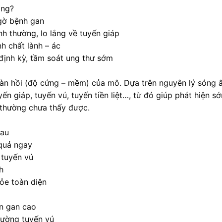
ông?
ngờ bệnh gan
nh thường, lo lắng về tuyến giáp
h chất lành – ác
định kỳ, tầm soát ung thư sớm
 đàn hồi (độ cứng – mềm) của mô. Dựa trên nguyên lý sóng 
n giáp, tuyến vú, tuyến tiền liệt…, từ đó giúp phát hiện s
 thường chưa thấy được.
đau
 quả ngay
 tuyến vú
h
ỏe toàn diện
n gan cao
hường tuyến vú