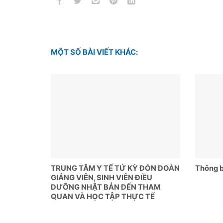
MỘT SỐ BÀI VIẾT KHÁC:
TRUNG TÂM Y TẾ TỨ KỲ ĐÓN ĐOÀN
Thông b
GIẢNG VIÊN, SINH VIÊN ĐIỀU
DƯỠNG NHẬT BẢN ĐẾN THAM
QUAN VÀ HỌC TẬP THỰC TẾ