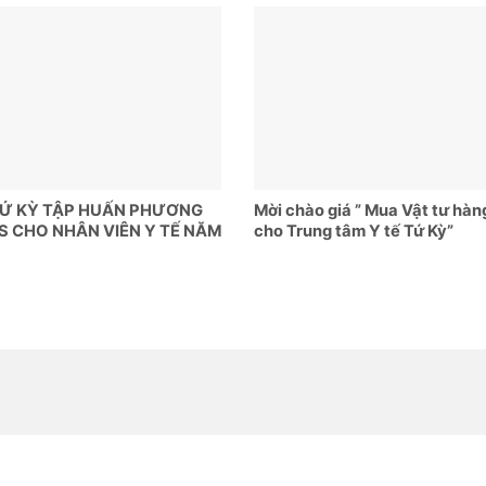
TỨ KỲ TẬP HUẤN PHƯƠNG
Mời chào giá ” Mua Vật tư hàn
S CHO NHÂN VIÊN Y TẾ NĂM
cho Trung tâm Y tế Tứ Kỳ”