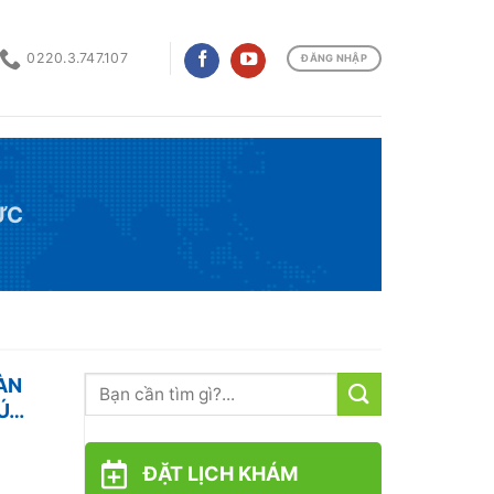
0220.3.747.107
ĐĂNG NHẬP
ỨC
ÀN
VÚ…
ĐẶT LỊCH KHÁM