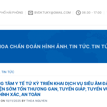
 PHỐ HẢI PHÒNG
BVDKTUKY@GMAIL.COM
06:30 - 17:00
HOA CHẨN ĐOÁN HÌNH ẢNH
TIN TỨC
TIN T
,
,
,
TIN TỨC
 TÂM Y TẾ TỨ KỲ TRIỂN KHAI DỊCH VỤ SIÊU ÂM Đ
IỆN SỚM TỔN THƯƠNG GAN, TUYẾN GIÁP, TUYẾN 
HÍNH XÁC, AN TOÀN
 ON
10/11/2025
BY
THOA NGUYEN