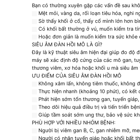
Bạn có thường xuyên gặp các vấn đề sau kh
Mệt mỏi, vàng da, rối loạn tiêu hóa, nghi 
Sờ thấy khối ở cổ, thấy cổ mình lớn hơn bì
Có khối bất thường ở vú, muốn kiểm tra tín
Hoặc đơn giản là muốn kiểm tra sức khỏe 
SIÊU ÂM ĐÀN HỒI MÔ LÀ GÌ?
Đây là kỹ thuật siêu âm hiện đại giúp đo độ
máy sẽ xác định độ cứng của các mô gan, tuyế
thương viêm, xơ hóa hoặc khối u mà siêu âm
ƯU ĐIỂM CỦA SIÊU ÂM ĐÀN HỒI MÔ
Không xâm lấn, không tiêm thuốc, không 
Thực hiện nhanh (khoảng 10 phút), có kết
Phát hiện sớm tổn thương gan, tuyến giáp,
Theo dõi hiệu quả điều trị và tiến triển bện
Giúp tầm soát sớm ung thư, bảo vệ sức kh
PHÙ HỢP VỚI NHIỀU NHÓM BỆNH:
Người bị viêm gan B, C, gan nhiễm mỡ, me
Người có nhân tuyến giáp hoặc khối bất t