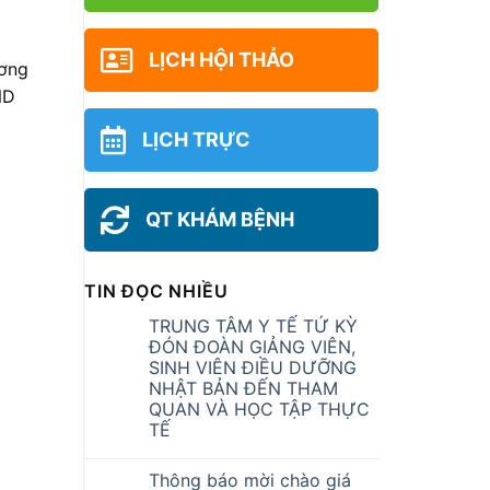
LỊCH HỘI THẢO
ương
ND
LỊCH TRỰC
QT KHÁM BỆNH
TIN ĐỌC NHIỀU
TRUNG TÂM Y TẾ TỨ KỲ
ĐÓN ĐOÀN GIẢNG VIÊN,
SINH VIÊN ĐIỀU DƯỠNG
NHẬT BẢN ĐẾN THAM
QUAN VÀ HỌC TẬP THỰC
TẾ
Thông báo mời chào giá