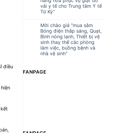
hàng hóa phục vụ giặt đồ
vải y tế cho Trung tâm Y tế
Tứ Kỳ”
Mời chào giá “mua sắm
Bóng điện thắp sáng, Quạt,
Bình nóng lạnh, Thiết bị vệ
sinh thay thế các phòng
làm việc, buồng bệnh và
nhà vệ sinh”
ĩ điều
FANPAGE
 hiện
 kết
oán,