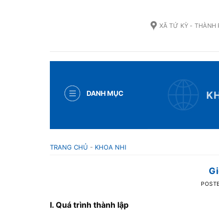
Skip
to
XÃ TỨ KỲ - THÀNH
content
DANH MỤC
K
TRANG CHỦ
-
KHOA NHI
Gi
POST
I. Quá trình thành lập