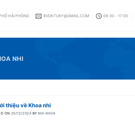
 PHỐ HẢI PHÒNG
BVDKTUKY@GMAIL.COM
06:30 - 17:00
HOA NHI
ới thiệu về Khoa nhi
ED ON
20/12/2024
BY
NHI KHOA