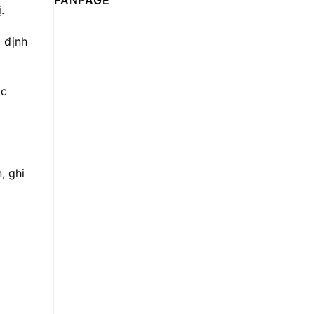
FANPAGE
.
 định
ác
, ghi