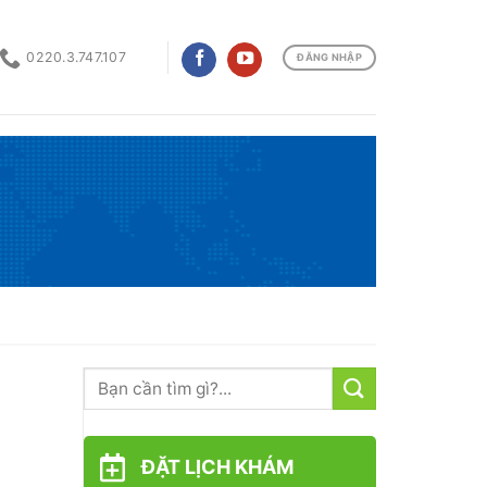
0220.3.747.107
ĐĂNG NHẬP
ĐẶT LỊCH KHÁM