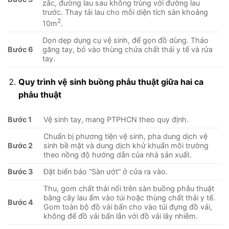
zắc, đường lau sau không trùng với đường lau
trước. Thay tải lau cho mỗi diện tích sàn khoảng
2
10m
.
Dọn dẹp dụng cụ vệ sinh, để gọn đồ dùng. Tháo
Bước 6
găng tay, bỏ vào thùng chứa chất thải y tế và rửa
tay.
Quy trình vệ sinh buồng phẫu thuật giữa hai ca
phẫu thuật
Bước 1
Vệ sinh tay, mang PTPHCN theo quy định.
Chuẩn bị phương tiện vệ sinh, pha dung dịch vệ
Bước 2
sinh bề mặt và dung dịch khử khuẩn môi trường
theo nồng độ hướng dẫn của nhà sản xuất.
Bước 3
Đặt biển báo “Sàn ướt” ở cửa ra vào.
Thu, gom chất thải nổi trên sàn buồng phẫu thuật
bằng cây lau ẩm vào túi hoặc thùng chất thải y tế.
Bước 4
Gom toàn bộ đồ vải bẩn cho vào túi đựng đồ vải,
không để đồ vải bẩn lẫn với đồ vải lây nhiễm.