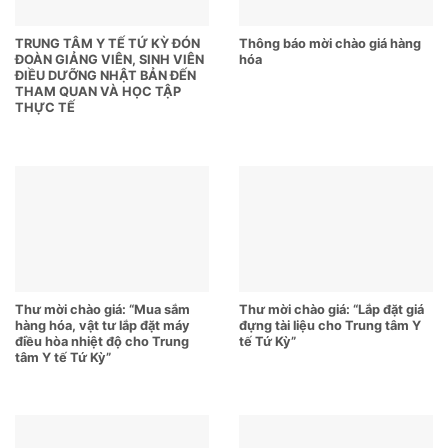
TRUNG TÂM Y TẾ TỨ KỲ ĐÓN
Thông báo mời chào giá hàng
ĐOÀN GIẢNG VIÊN, SINH VIÊN
hóa
ĐIỀU DƯỠNG NHẬT BẢN ĐẾN
THAM QUAN VÀ HỌC TẬP
THỰC TẾ
Thư mời chào giá: “Mua sắm
Thư mời chào giá: “Lắp đặt giá
hàng hóa, vật tư lắp đặt máy
đựng tài liệu cho Trung tâm Y
điều hòa nhiệt độ cho Trung
tế Tứ Kỳ”
tâm Y tế Tứ Kỳ”