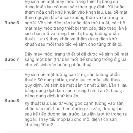
Vệ sinh bề mặt máy móc trang thiết bị bằng sử
dụng khăn lau có màu sắc theo quy định. Xịt hoặc
thấm hóa chất khử khuẩn vào khăn lau. Lau bề mặt
theo nguyên tắc từ cao xuống thấp và từ trong ra
Bước 6
ngoài. Vệ sinh đèn trần hoặc đèn thủ thuật, các bề
mặt máy móc trang thiết bị trên cao, tiếp theo là vệ
sinh bàn mổ và trang thiết bị trong buồng phẫu
thuật. Lưu ý thay khăn và thấm dung dịch khử
khuẩn sau mỗi thao tác vệ sinh cho từng thiết bị.
Đẩy máy móc, trang thiết bị đã được vệ sinh bề mặt
Bước 7
sang một bên (trừ bàn mổ) để khoảng trống ở giữa
cho vệ sinh sàn buồng phẫu thuật.
Vệ sinh bề mặt tường cao 2 m, sàn buồng phẫu
thuật: Sử dụng tải lau, móp lau có màu sắc theo
quy định. Vệ sinh bề mặt sàn ít nhất 2 lần. Lần 1: lau
bằng dung dịch làm sạch trung tính. Lần 2: Lau lại
bằng dung dịch khử khuẩn.
B
ướ
c 8
Kỹ thuật lau: Lau từ vùng góc cạnh tường vào sàn
chân bàn mổ. Lau theo đường zíc zắc, đường lau
sau kế tiếp đường lau trước. Lau lần lượt từ trong ra
ngoài. Thay tải/ móp lau cho mỗi diện tích sàn
khoảng 10 m2.