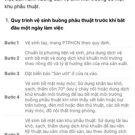
khu phẫu thuật.
Quy trình vệ sinh buồng phẫu thuật trước khi bắt
đầu một ngày làm việc
Bước 1
Vệ sinh tay, mang PTPHCN theo quy định.
Chuẩn bị phương tiện vệ sinh, pha dung dịch vệ
Bước 2
sinh bề mặt và dung dịch khử khuẩn môi trường
theo nồng độ và tỷ lệ hướng dẫn của nhà sản xuất.
Bước 3
Đặt biển báo “Sàn ướt” ở cửa ra vào.
Vệ sinh bề mặt máy móc: Sử dụng khăn lau khô,
sạch, thấm cồn 70° (lưu ý cháy nổ) hoặc dung dịch
khử khuẩn môi trường để lau bề mặt môi trường
Bước 4
buồng phẫu thuật khi nhìn thấy vết bẩn hoặc bụi
trên tường, đèn mổ hoặc đèn thủ thuật, các bề mặt
máy móc, đồ nội thất trong phòng.
Vệ sinh bề mặt sàn khu phẫu thuật: Sử dụng tải lau
khô, sạch, thấm dung dịch khử khuẩn để lau nền.
Kỹ thuật lau sàn: chia đôi sàn, lau theo đường zích
Bước 5