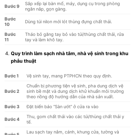
Sắp xếp lại bàn mổ, máy, dụng cụ trong phòng
Bước 9
ngăn nắp, gọn gàng.
Bước
Dùng túi nilon mới lót thùng đựng chất thải.
10
Bước
Tháo bỏ găng tay bỏ vào túi/thùng chất thải, rửa
11
tay và làm khô tay.
Quy trình làm sạch nhà tắm, nhà vệ sinh trong khu
phẫu thuật
Bước 1
Vệ sinh tay, mang PTPHCN theo quy định.
Chuẩn bị phương tiện vệ sinh, pha dung dịch vệ
Bước 2
sinh bề mặt và dung dịch khử khuẩn môi trường
theo nồng độ hướng dẫn của nhà sản xuất.
Bước 3
Đặt biển báo “Sàn ướt” ở cửa ra vào
Thu, gom chất thải vào các túi/thùng chất thải y
Bước 4
tế.
Lau sạch tay nắm, cánh, khung cửa, tường và
Bước 5