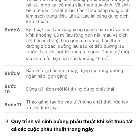
tải lau, móp lau có màu sắc theo quy định. Vệ sinh
bề mặt sàn ít nhất 2 lần. Lần 1: lau bằng dung dịch
làm sạch trung tính. Lần 2: Lau lại bằng dung dịch
khử khuẩn.
Kỹ thuật lau: Lau vùng xung quanh bàn mổ với bán
Bước 8
kính khoảng 1,3 m (lau rộng hơn nếu máu và dịch
tiết bắn xa hơn), bao gồm cả tường. Lau theo
đường zíc zắc, đường lau sau kế tiếp đường lau
trước. Lau lần lượt từ trong ra ngoài. Thay tải/ móp
2
lau cho mỗi diện tích sàn khoảng 10 m
.
Sắp xếp lại bàn mổ, máy, dụng cụ trong phòng
Bước 9
ngăn nắp, gọn gàng
Bước
Dùng túi nilon mới lót thùng đựng chất thải
10
Tháo găng tay bỏ vào túi/thùng chất thải, rửa tay
Bước 11
và làm khô tay.
Quy trình vệ sinh buồng phẫu thuật khi kết thúc tất
cả các cuộc phẫu thuật trong ngày