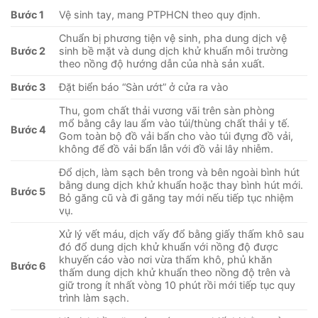
Bước 1
Vệ sinh tay, mang PTPHCN theo quy định.
Chuẩn bị phương tiện vệ sinh, pha dung dịch vệ
Bước 2
sinh bề mặt và dung dịch khử khuẩn môi trường
theo nồng độ hướng dẫn của nhà sản xuất.
Bước 3
Đặt biển báo “Sàn ướt” ở cửa ra vào
Thu, gom chất thải vương vãi trên sàn phòng
mổ bằng cây lau ẩm vào túi/thùng chất thải y tế.
Bước 4
Gom toàn bộ đồ vải bẩn cho vào túi đựng đồ vải,
không để đồ vải bẩn lẫn với đồ vải lây nhiễm.
Đổ dịch, làm sạch bên trong và bên ngoài bình hút
bằng dung dịch khử khuẩn hoặc thay bình hút mới.
Bước 5
Bỏ găng cũ và đi găng tay mới nếu tiếp tục nhiệm
vụ.
Xử lý vết máu, dịch vấy đổ bằng giấy thấm khô sau
đó đổ dung dịch khử khuẩn với nồng độ được
khuyến cáo vào nơi vừa thấm khô, phủ khăn
Bước 6
thấm dung dịch khử khuẩn theo nồng độ trên và
giữ trong ít nhất vòng 10 phút rồi mới tiếp tục quy
trình làm sạch.