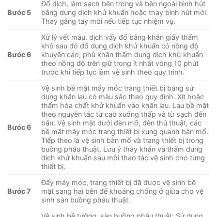
Đổ dịch, làm sạch bên trong và bên ngoài bình hút
Bước 5
bằng dung dịch khử khuẩn hoặc thay bình hút mới.
Thay găng tay mới nếu tiếp tục nhiệm vụ.
Xử lý vết máu, dịch vấy đổ bằng khăn giấy thấm
khô sau đó đổ dung dịch khử khuẩn có nồng độ
Bước 6
khuyến cáo, phủ khăn thấm dung dịch khử khuẩn
theo nồng độ trên giữ trong ít nhất vòng 10 phút
trước khi tiếp tục làm vệ sinh theo quy trình.
Vệ sinh bề mặt máy móc trang thiết bị bằng sử
dụng khăn lau có màu sắc theo quy định. Xịt hoặc
thấm hóa chất khử khuẩn vào khăn lau. Lau bề mặt
theo nguyên tắc từ cao xuống thấp và từ sạch đến
bẩn. Vệ sinh mặt dưới đèn mổ, đèn thủ thuật, các
Bưóc 6
bề mặt máy móc trang thiết bị xung quanh bàn mổ.
Tiếp theo là vệ sinh bàn mổ và trang thiết bị trong
buồng phẫu thuật. Lưu ý thay khăn và thấm dung
dịch khử khuẩn sau mỗi thao tác vệ sinh cho từng
thiết bị.
Đẩy máy móc, trang thiết bị đã được vệ sinh bề
Bước 7
mặt sang hai bên để khoảng chống ở giữa cho vệ
sinh sàn buồng phẫu thuật.
Vệ sinh bề tường, sàn buồng phẫu thuật: Sử dụng