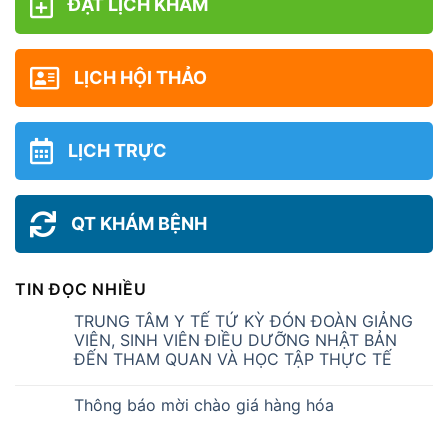
ĐẶT LỊCH KHÁM
LỊCH HỘI THẢO
LỊCH TRỰC
QT KHÁM BỆNH
TIN ĐỌC NHIỀU
TRUNG TÂM Y TẾ TỨ KỲ ĐÓN ĐOÀN GIẢNG
VIÊN, SINH VIÊN ĐIỀU DƯỠNG NHẬT BẢN
ĐẾN THAM QUAN VÀ HỌC TẬP THỰC TẾ
Thông báo mời chào giá hàng hóa