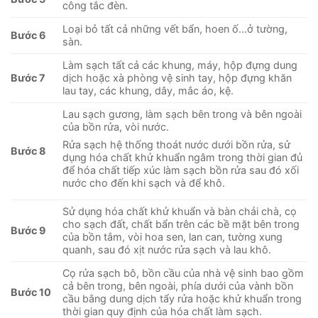
công tắc đèn.
Loại bỏ tất cả những vết bẩn, hoen ố…ở tường,
Bước 6
sàn.
Làm sạch tất cả các khung, máy, hộp đựng dung
Bước 7
dịch hoặc xà phòng vệ sinh tay, hộp đựng khăn
lau tay, các khung, dây, mắc áo, kệ.
Lau sạch gương, làm sạch bên trong và bên ngoài
của bồn rửa, vòi nước.
Rửa sạch hệ thống thoát nước dưới bồn rửa, sử
Bước 8
dụng hóa chất khử khuẩn ngâm trong thời gian đủ
để hóa chất tiếp xúc làm sạch bồn rửa sau đó xối
nước cho đến khi sạch và để khô.
Sử dụng hóa chất khử khuẩn và bàn chải chà, cọ
cho sạch đất, chất bẩn trên các bề mặt bên trong
Bước 9
của bồn tắm, vòi hoa sen, lan can, tường xung
quanh, sau đó xịt nước rửa sạch và lau khô.
Cọ rửa sạch bô, bồn cầu của nhà vệ sinh bao gồm
cả bên trong, bên ngoài, phía dưới của vành bồn
Bước 10
cầu bằng dung dịch tẩy rửa hoặc khử khuẩn trong
thời gian quy định của hóa chất làm sạch.