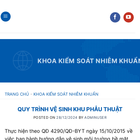
Skip
to
content
KHOA KIỂM SOÁT NHIỄM KHUẨ
TRANG CHỦ
-
KHOA KIỂM SOÁT NHIỄM KHUẨN
QUY TRÌNH VỆ SINH KHU PHẪU THUẬT
POSTED ON
28/12/2024
BY
ADMINUSER
Thực hiện theo QĐ 4290/QĐ-BYT ngày 15/10/2015 về
việc ban hành hướng dẫn vệ sinh môi trường bề mặt