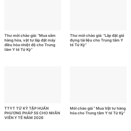
Thư mời chào giá: “Mua sắm
Thư mời chào giá: “Lắp đặt giá
hàng hóa, vật tư lắp đặt máy
đựng tài liệu cho Trung tâm Y
điều hòa nhiệt độ cho Trung
tế Tứ Kỳ”
tâm Y tế Tứ Kỳ”
TTYT TỨ KỲ TẬP HUẤN
Mời chào giá ” Mua Vật tư hàng
PHƯƠNG PHÁP 5S CHO NHÂN
hóa cho Trung tâm Y tế Tứ Kỳ”
VIÊN Y TẾ NĂM 2026