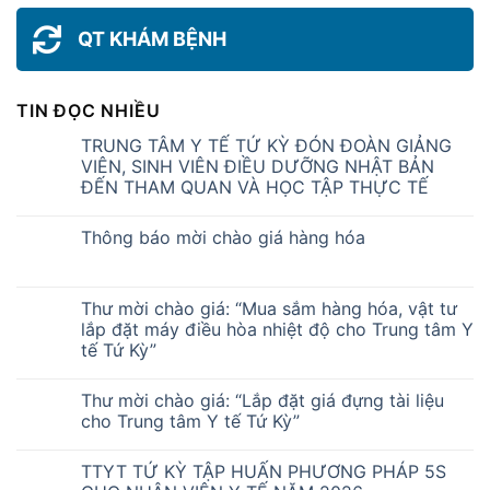
QT KHÁM BỆNH
TIN ĐỌC NHIỀU
TRUNG TÂM Y TẾ TỨ KỲ ĐÓN ĐOÀN GIẢNG
VIÊN, SINH VIÊN ĐIỀU DƯỠNG NHẬT BẢN
ĐẾN THAM QUAN VÀ HỌC TẬP THỰC TẾ
Thông báo mời chào giá hàng hóa
Thư mời chào giá: “Mua sắm hàng hóa, vật tư
lắp đặt máy điều hòa nhiệt độ cho Trung tâm Y
tế Tứ Kỳ”
Thư mời chào giá: “Lắp đặt giá đựng tài liệu
cho Trung tâm Y tế Tứ Kỳ”
TTYT TỨ KỲ TẬP HUẤN PHƯƠNG PHÁP 5S