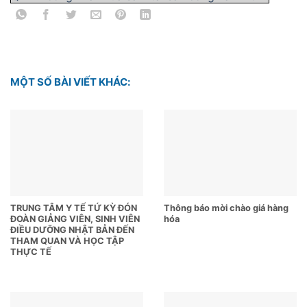
MỘT SỐ BÀI VIẾT KHÁC:
TRUNG TÂM Y TẾ TỨ KỲ ĐÓN
Thông báo mời chào giá hàng
ĐOÀN GIẢNG VIÊN, SINH VIÊN
hóa
ĐIỀU DƯỠNG NHẬT BẢN ĐẾN
THAM QUAN VÀ HỌC TẬP
THỰC TẾ