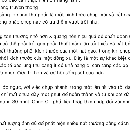
 cơ cao cần thực hiện CT hàng năm.
uang truyền thống
sàng lọc ung thư phổi, là một hình thức chụp mới và cật n
ơng pháp chụp này có ưu điểm vượt trội như:
ng tổn thương nhỏ hơn X quang nên hiệu quả để chẩn đoán
có thể phải trải qua phẫu thuật xâm lấn tối thiểu và cắt b
bất thường phổi kích thước của một hạt gạo, trong khi chụp
phổi kích thước của một đồng xu. Đây là một sự khác biệt 
 các tế bào ung thư càng ít có khả năng di căn sang các bộ
ựa chọn điều trị hơn và cơ hội sống sót cao hơn.
t lớp ngực, với việc chụp nhanh, trong một lần hít vào tối đ
ế chỉ mất chưa đầy một phút để hoàn thành và từ khi bắt đ
oảng 30 phút. Chụp CT phổi liều thấp thích hợp đối với nh
chất lượng ảnh đủ để phát hiện nhiều bất thường bằng cách