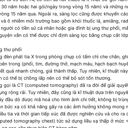
g 30 năm hoặc hai gói/ngày trong vòng 15 năm) và những n
 vòng 15 năm qua. Ngoài ra, sàng lọc cũng được khuyến cá
i và ô nhiễm môi trường bao gồm khói thuốc lá, amiăng, ra
người có tiền sử cá nhân hoặc gia đình bị ung thư phổi, m
nguyện vẫn có thể được chỉ định sàng lọc bằng chụp cắt lớp
g thư phổi
 đèn phát tia X trong phòng chụp có tấm chì che chắn, ghi
 bên trong (phổi, tim, đường thở, mạch máu, hạch bạch huyế
 quả nhanh chóng, giá thành thấp. Tuy nhiên, kĩ thuật này
h có thể bị chồng lấp nên có thể bỏ sót tổn thương.
ờng gọi là CT (computed tomography) đã ra đời để giải quyế
g rộng rải. Tuy nhiên, đây cũng là kĩ thuật dựa trên nguyê
ãy đầu dò được mã hoá cho hình ảnh chi tiết, không bị trùng
hân bức xạ có khả năng gây ra các ảnh hưởng không mong
iều tia và thời gian tiếp xúc đã được nghiên cứu và cho ra đ
mputed tomography chest) tức sử dụng liều xạ thấp ở mức 