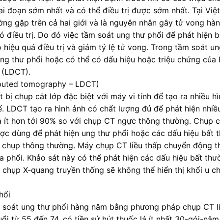
ai đoạn sớm nhất và có thể điều trị được sớm nhất. Tại Vi
ường gặp trên cả hai giới và là nguyên nhân gây tử vong hà
 điều trị. Do đó việc tầm soát ung thư phổi để phát hiện 
 hiệu quả điều trị và giảm tỷ lệ tử vong. Trong tầm soát un
ung thư phổi hoặc có thể có dấu hiệu hoặc triệu chứng của
p (LDCT).
omputed tomography – LDCT)
 bị chụp cắt lớp đặc biệt với máy vi tính để tạo ra nhiều h
. LDCT tạo ra hình ảnh có chất lượng đủ để phát hiện nhiề
 ít hơn tới 90% so với chụp CT ngực thông thường. Chụp c
t được dùng để phát hiện ung thư phổi hoặc các dấu hiệu bất
p chụp thông thường. Máy chụp CT liều thấp chuyển động t
ủa phổi. Khảo sát này có thể phát hiện các dấu hiệu bất thư
 chụp X-quang truyền thống sẽ không thể hiển thị khối u c
hổi
 soát ung thư phổi hàng năm bằng phương pháp chụp CT l
 từ 55 đến 74, có tiền sử hút thuốc lá ít nhất 30-gói-năm 