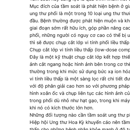
Mục đích của tầm soát là phát hiện bệnh ở gi
ung thư phổi là một trong 10 loại ung thư th
đầu. Bệnh thường được phát hiện muộn và khó
giai đoạn sớm rất hữu ích, góp phần nâng cao
phổi, những người có nguy cơ cao có thể bị 
thì sẽ được chụp cắt lớp vi tính phổi liều thấ
Chụp cắt lớp vi tính liều thấp (low-dose c
Đây là một kỹ thuật chụp cắt lớp kết hợp thiết
ảnh cắt ngang hoặc hình ảnh bên trong cơ thể
thường trong khi mức sử dụng bức xạ ion hóa
vi tính liều thấp là một sàng lọc rất chi tiế
với độ phân giải cao hơn so với phương phá
hình xoắn ốc và chụp liên tục các hình ảnh c
trong phổi dù nhỏ như hạt gạo, trong khi máy
khi nó có kích thước lớn hơn.
Những đối tượng nào cần tầm soát ung thư p
Hiệp hội Ung thư Hoa Kỳ khuyến cáo nên tầm
thấp cho những bệnh nhân khỏe mạnh ở độ tuổi