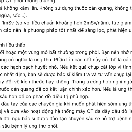
hụp CT phổi thông thường.
và không xâm lấn. Không sử dụng thuốc cản quang, không 
ngứa, sốc…).
i 1mSv (so với liều chuẩn khoảng hơn 2mSv/năm), tức giảm
n cáo nên là phương pháp tốt nhất để sàng lọc, phát hiện 
nh liều thấp
hổi hoặc một vùng mô bất thường trong phổi. Bạn nên nhớ 
ng có nghĩa là ung thư. Phần lớn các nốt này có thể là cá
các hạch bạch huyết nhỏ. Nếu kết quả chụp cắt lớp vi tính 
 nhất định, bạn sẽ được bác sĩ kiểm tra và tư vấn chụp lại
ay đổi về kích thước hay không. Trong trường hợp nghi ngờ
uốc cản quang để có kết luận chính xác hơn. Nếu là ung th
sâu hơn để có phác đồ điều trị phù hợp.
ọn đầu tay của các chuyên gia khi muốn phát hiện sớm ung t
bị và đưa vào hoạt động hệ thống máy CT đa dãy đầu dò 1
ới đội ngũ bác sĩ được đào tạo chuyên sâu sẽ hỗ trợ bệnh 
 sâu bệnh lý ung thư phổi.