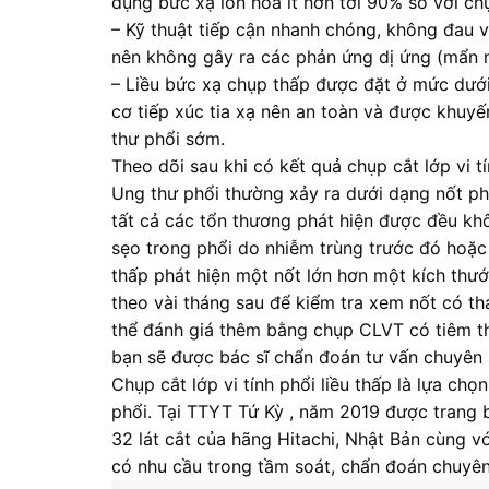
dụng bức xạ ion hóa ít hơn tới 90% so với c
– Kỹ thuật tiếp cận nhanh chóng, không đau 
nên không gây ra các phản ứng dị ứng (mẩn 
– Liều bức xạ chụp thấp được đặt ở mức dướ
cơ tiếp xúc tia xạ nên an toàn và được khuyế
thư phổi sớm.
Theo dõi sau khi có kết quả chụp cắt lớp vi tí
Ung thư phổi thường xảy ra dưới dạng nốt p
tất cả các tổn thương phát hiện được đều khô
sẹo trong phổi do nhiễm trùng trước đó hoặc 
thấp phát hiện một nốt lớn hơn một kích thước
theo vài tháng sau để kiểm tra xem nốt có th
thể đánh giá thêm bằng chụp CLVT có tiêm th
bạn sẽ được bác sĩ chẩn đoán tư vấn chuyên 
Chụp cắt lớp vi tính phổi liều thấp là lựa ch
phổi. Tại TTYT Tứ Kỳ , năm 2019 được trang 
32 lát cắt của hãng Hitachi, Nhật Bản cùng v
có nhu cầu trong tầm soát, chẩn đoán chuyên