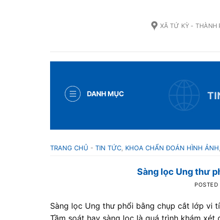
Skip
to
XÃ TỨ KỲ - THÀNH
content
DANH MỤC
TI
TRANG CHỦ
-
TIN TỨC
,
KHOA CHẨN ĐOÁN HÌNH ẢNH
Sàng lọc Ung thư ph
POSTED
Sàng lọc Ung thư phổi bằng chụp cắt lớp vi tí
Tầm soát hay sàng lọc là quá trình khám xét 