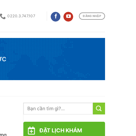
0220.3.747.107
ĐĂNG NHẬP
ỨC
ĐẶT LỊCH KHÁM
ứng.