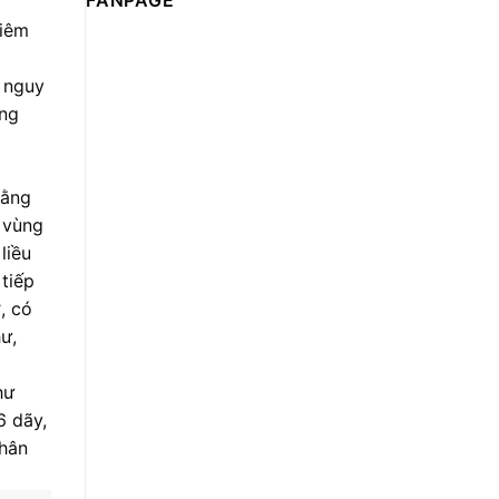
FANPAGE
tiêm
 nguy
ung
rằng
c vùng
liều
 tiếp
, có
ư,
hư
6 dãy,
nhân