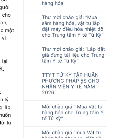
hàng hóa
gười
o cho
Thư mời chào giá: “Mua
don,
sắm hàng hóa, vật tư lắp
đặt máy điều hòa nhiệt độ
ắc một
cho Trung tâm Y tế Tứ Kỳ”
 vi
Thư mời chào giá: “Lắp đặt
giá đựng tài liệu cho Trung
tâm Y tế Tứ Kỳ”
 lại
t,
TTYT TỨ KỲ TẬP HUẤN
PHƯƠNG PHÁP 5S CHO
NHÂN VIÊN Y TẾ NĂM
t
2026
n lý
Mời chào giá ” Mua Vật tư
 lắp.
hàng hóa cho Trung tâm Y
 muốn
tế Tứ Kỳ”
ời kĩ
<
Mời chào giá “mua Vật tư