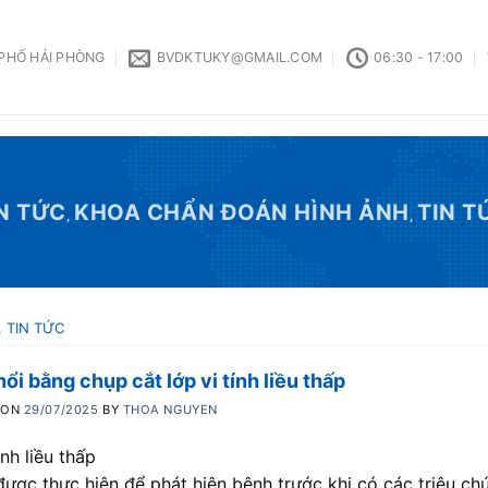
 PHỐ HẢI PHÒNG
BVDKTUKY@GMAIL.COM
06:30 - 17:00
N TỨC
KHOA CHẨN ĐOÁN HÌNH ẢNH
TIN T
,
,
,
TIN TỨC
ổi bằng chụp cắt lớp vi tính liều thấp
 ON
29/07/2025
BY
THOA NGUYEN
nh liều thấp
được thực hiện để phát hiện bệnh trước khi có các triệu ch