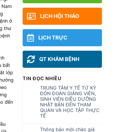
ệt Nam
ng
LỊCH HỘI THẢO
bệnh ở
g thư
 bệnh
LỊCH TRỰC
ình
QT KHÁM BỆNH
u bất
ắt lớp
TIN ĐỌC NHIỀU
 thường
heo
TRUNG TÂM Y TẾ TỨ KỲ
ĐÓN ĐOÀN GIẢNG VIÊN,
ờng
SINH VIÊN ĐIỀU DƯỠNG
ho đến
NHẬT BẢN ĐẾN THAM
QUAN VÀ HỌC TẬP THỰC
TẾ
iều
Thông báo mời chào giá
(là