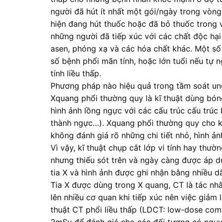
người đã hút ít nhất một gói/ngày trong vòn
hiện đang hút thuốc hoặc đã bỏ thuốc trong
những người đã tiếp xúc với các chất độc hạ
asen, phóng xạ và các hóa chất khác. Một số 
số bệnh phổi mãn tính, hoặc lớn tuổi nếu tự 
tính liều thấp.
Phương pháp nào hiệu quả trong tầm soát un
Xquang phổi thường quy là kĩ thuật dùng bóng
hình ảnh lồng ngực với các cấu trúc cấu trúc
thành ngực…). Xquang phổi thường quy cho kết
không đánh giá rõ những chi tiết nhỏ, hình ản
Vì vậy, kĩ thuật chụp cắt lớp vi tính hay thư
nhưng thiếu sót trên và ngày càng được áp dụn
tia X và hình ảnh được ghi nhận bằng nhiều d
Tia X được dùng trong X quang, CT là tác n
lên nhiều cơ quan khi tiếp xúc nên việc giảm l
thuật CT phổi liều thấp (LDCT: low-dose co