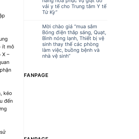
hàng hóa phục vụ giặt đồ
vải y tế cho Trung tâm Y tế
Tứ Kỳ”
hập
Mời chào giá “mua sắm
Bóng điện thắp sáng, Quạt,
Bình nóng lạnh, Thiết bị vệ
 ung
sinh thay thế các phòng
ỏ ít mô
làm việc, buồng bệnh và
 X –
nhà vệ sinh”
quan
 phận
FANPAGE
a, kéo
ầu đến
ững
 sử