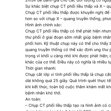
2mSv để đánh giá cho các đối tượng có nguy
Sự khác biệt chụp CT phổi liều thấp và X – q
Chụp CT phổi liều thấp được khuyến nghị để 
hơn so với chụp X – quang truyền thống, phư
Hình ảnh chính xác:
Chụp CT phổi liều thấp có thể phát hiện như
thư phổi ở giai đoạn sớm nhất giúp bệnh nhân 
phổi hơn. Kỹ thuật chụp này có thể cho thấy 
quang truyền thống có thể xác định ung thư 
trọng vì khối u càng nhỏ khi được phát hiện;
khác của cơ thể. Điều này có nghĩa là nhiều l
Thời gian nhanh:
Chụp cắt lớp vi tính phổi liều thấp là chụp cắ
dài không quá 25 giây. Quá trình quét thực t
khi kết thúc, toàn bộ cuộc thăm khám mất kh
bệnh nhân khó thở.
An toàn:
– Chụp CT phổi liều thấp tạo ra hình ảnh có 