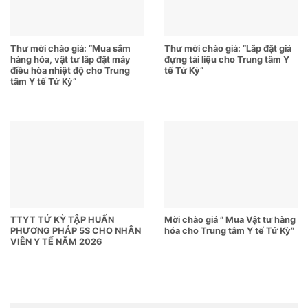
Thư mời chào giá: “Mua sắm
Thư mời chào giá: “Lắp đặt giá
hàng hóa, vật tư lắp đặt máy
đựng tài liệu cho Trung tâm Y
điều hòa nhiệt độ cho Trung
tế Tứ Kỳ”
tâm Y tế Tứ Kỳ”
TTYT TỨ KỲ TẬP HUẤN
Mời chào giá ” Mua Vật tư hàng
PHƯƠNG PHÁP 5S CHO NHÂN
hóa cho Trung tâm Y tế Tứ Kỳ”
VIÊN Y TẾ NĂM 2026