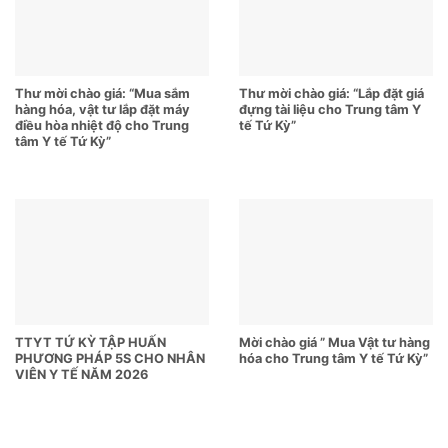
Thư mời chào giá: “Mua sắm
Thư mời chào giá: “Lắp đặt giá
hàng hóa, vật tư lắp đặt máy
đựng tài liệu cho Trung tâm Y
điều hòa nhiệt độ cho Trung
tế Tứ Kỳ”
tâm Y tế Tứ Kỳ”
TTYT TỨ KỲ TẬP HUẤN
Mời chào giá ” Mua Vật tư hàng
PHƯƠNG PHÁP 5S CHO NHÂN
hóa cho Trung tâm Y tế Tứ Kỳ”
VIÊN Y TẾ NĂM 2026