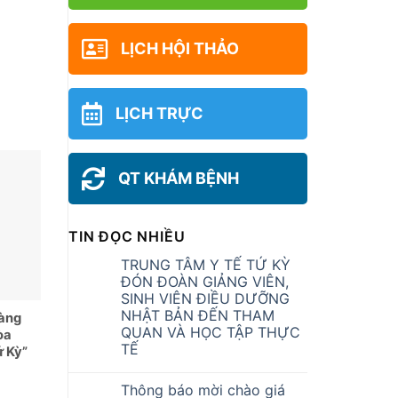
LỊCH HỘI THẢO
LỊCH TRỰC
QT KHÁM BỆNH
TIN ĐỌC NHIỀU
TRUNG TÂM Y TẾ TỨ KỲ
ĐÓN ĐOÀN GIẢNG VIÊN,
SINH VIÊN ĐIỀU DƯỠNG
NHẬT BẢN ĐẾN THAM
hàng
QUAN VÀ HỌC TẬP THỰC
òa
TẾ
ứ Kỳ”
Thông báo mời chào giá