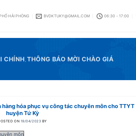
 PHỐ HẢI PHÒNG
BVDKTUKY@GMAIL.COM
06:30 - 17:00
I CHÍNH
THÔNG BÁO MỜI CHÀO GIÁ
,
ắm hàng hóa phục vụ công tác chuyên môn cho TTYT
huyện Tứ Kỳ
POSTED ON
19/04/2023
BY
chuyên môn