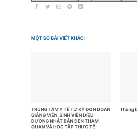
MỘT SỐ BÀI VIẾT KHÁC:
TRUNG TÂM Y TẾ TỨ KỲ ĐÓN ĐOÀN
Thông b
GIẢNG VIÊN, SINH VIÊN ĐIỀU
DƯỠNG NHẬT BẢN ĐẾN THAM
QUAN VÀ HỌC TẬP THỰC TẾ