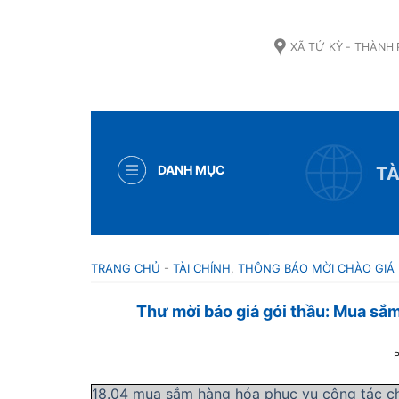
Skip
to
XÃ TỨ KỲ - THÀNH
content
DANH MỤC
TÀ
TRANG CHỦ
-
TÀI CHÍNH
,
THÔNG BÁO MỜI CHÀO GIÁ
Thư mời báo giá gói thầu: Mua s
18.04 mua sắm hàng hóa phục vụ công tác 