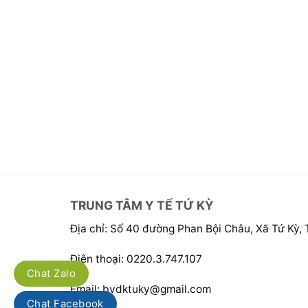
TRUNG TÂM Y TẾ TỨ KỲ
Địa chỉ: Số 40 đường Phan Bội Châu, Xã Tứ Kỳ,
Điện thoại: 0220.3.747.107
Chat Zalo
Email: bvdktuky@gmail.com
Chat Facebook