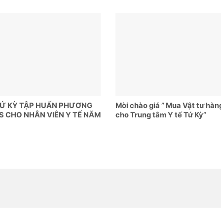
TỨ KỲ TẬP HUẤN PHƯƠNG
Mời chào giá ” Mua Vật tư hàn
S CHO NHÂN VIÊN Y TẾ NĂM
cho Trung tâm Y tế Tứ Kỳ”