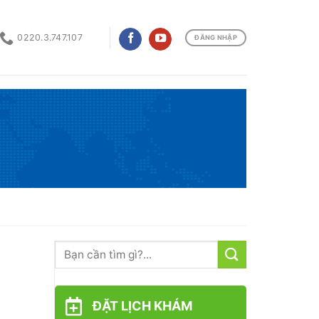
0220.3.747.107
ĐĂNG NHẬP
ĐẶT LỊCH KHÁM