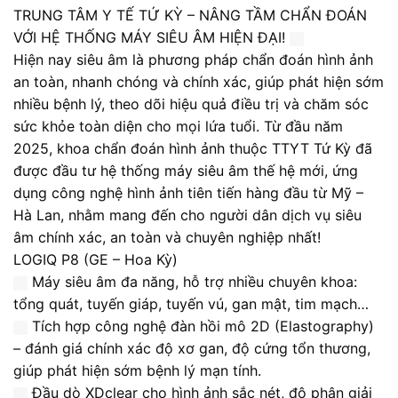
TRUNG TÂM Y TẾ TỨ KỲ – NÂNG TẦM CHẨN ĐOÁN
VỚI HỆ THỐNG MÁY SIÊU ÂM HIỆN ĐẠI!
Hiện nay siêu âm là phương pháp chẩn đoán hình ảnh
an toàn, nhanh chóng và chính xác, giúp phát hiện sớm
nhiều bệnh lý, theo dõi hiệu quả điều trị và chăm sóc
sức khỏe toàn diện cho mọi lứa tuổi. Từ đầu năm
2025, khoa chẩn đoán hình ảnh thuộc TTYT Tứ Kỳ đã
được đầu tư hệ thống máy siêu âm thế hệ mới, ứng
dụng công nghệ hình ảnh tiên tiến hàng đầu từ Mỹ –
Hà Lan, nhằm mang đến cho người dân dịch vụ siêu
âm chính xác, an toàn và chuyên nghiệp nhất!
LOGIQ P8 (GE – Hoa Kỳ)
Máy siêu âm đa năng, hỗ trợ nhiều chuyên khoa:
tổng quát, tuyến giáp, tuyến vú, gan mật, tim mạch…
Tích hợp công nghệ đàn hồi mô 2D (Elastography)
– đánh giá chính xác độ xơ gan, độ cứng tổn thương,
giúp phát hiện sớm bệnh lý mạn tính.
Đầu dò XDclear cho hình ảnh sắc nét, độ phân giải