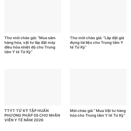
Thư mời chào giá: “Mua sắm
Thư mời chào giá: “Lắp đặt giá
hàng hóa, vật tư lắp đặt máy
đựng tài liệu cho Trung tâm Y
điều hòa nhiệt độ cho Trung
tế Tứ Kỳ”
tâm Y tế Tứ Kỳ”
TTYT TỨ KỲ TẬP HUẤN
Mời chào giá ” Mua Vật tư hàng
PHƯƠNG PHÁP 5S CHO NHÂN
hóa cho Trung tâm Y tế Tứ Kỳ”
VIÊN Y TẾ NĂM 2026