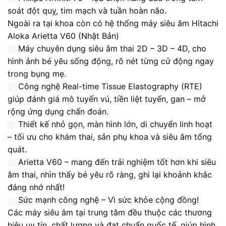
soát đột quỵ, tim mạch và tuần hoàn não.
Ngoài ra tại khoa còn có hệ thống máy siêu âm Hitachi
Aloka Arietta V60 (Nhật Bản)
Máy chuyên dụng siêu âm thai 2D – 3D – 4D, cho
hình ảnh bé yêu sống động, rõ nét từng cử động ngay
trong bụng mẹ.
Công nghệ Real-time Tissue Elastography (RTE)
giúp đánh giá mô tuyến vú, tiền liệt tuyến, gan – mở
rộng ứng dụng chẩn đoán.
Thiết kế nhỏ gọn, màn hình lớn, di chuyển linh hoạt
– tối ưu cho khám thai, sản phụ khoa và siêu âm tổng
quát.
Arietta V60 – mang đến trải nghiệm tốt hơn khi siêu
âm thai, nhìn thấy bé yêu rõ ràng, ghi lại khoảnh khắc
đáng nhớ nhất!
Sức mạnh công nghệ – Vì sức khỏe cộng đồng!
Các máy siêu âm tại trung tâm đều thuộc các thương
hiệu uy tín, chất lượng và đạt chuẩn quốc tế, giúp hình