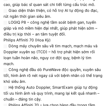
cao, giúp bác sĩ quan sát chi tiết từng cấu trúc mô.
Giao diện thân thiện, có hỗ trợ AI tự động đo đạc,
rút ngắn thời gian siêu âm.
LOGIQ P8 – công nghệ tầm soát bệnh gan, tuyến
giáp và mô mềm hiện đại nhất, giúp phát hiện sớm –
điều trị kịp thời – an tâm tuyệt đối.
Philips Affiniti 70 (Hoa Kỳ)
Dòng máy chuyên sâu về tim mạch, mạch máu và
Doppler xuyên sọ (TCD) – hỗ trợ phát hiện sớm rối
loạn tuần hoàn não, nguy cơ đột quỵ, bệnh lý tim
mạch.
Công nghệ đầu dò PureWave độc quyền, xuyên sâu
tốt, hình ảnh rõ nét ngay cả với bệnh nhân có thể trạng
khó siêu âm.
Hệ thống Auto Doppler, SmartExam giúp tự động
tối ưu hình ảnh và quy trình, mang lại kết quả nhanh –
chuẩn – đáng tin cậy.
Philips Affiniti 70 – lựa chọn hàng đầu trong tầm