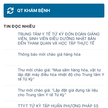
QT KHÁM BỆNH
TIN ĐỌC NHIỀU
TRUNG TÂM Y TẾ TỨ KỲ ĐÓN ĐOÀN GIẢNG
VIÊN, SINH VIÊN ĐIỀU DƯỠNG NHẬT BẢN
ĐẾN THAM QUAN VÀ HỌC TẬP THỰC TẾ
Thông báo mời chào giá hàng hóa
Thư mời chào giá: “Mua sắm hàng hóa, vật tư
lắp đặt máy điều hòa nhiệt độ cho Trung tâm Y
tế Tứ Kỳ”
Thư mời chào giá: “Lắp đặt giá đựng tài liệu
cho Trung tâm Y tế Tứ Kỳ”
TTYT TỨ KỲ TẬP HUẤN PHƯƠNG PHÁP 5S