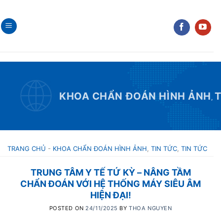
Skip
to
content
KHOA CHẨN ĐOÁN HÌNH ẢNH
T
,
TRANG CHỦ
-
KHOA CHẨN ĐOÁN HÌNH ẢNH
,
TIN TỨC
,
TIN TỨC
TRUNG TÂM Y TẾ TỨ KỲ – NÂNG TẦM
CHẨN ĐOÁN VỚI HỆ THỐNG MÁY SIÊU ÂM
HIỆN ĐẠI!
POSTED ON
24/11/2025
BY
THOA NGUYEN