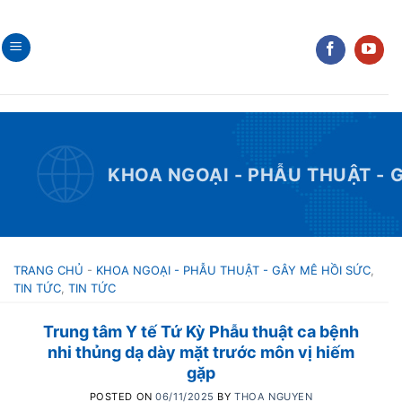
Skip
to
content
KHOA NGOẠI - PHẪU THUẬT - 
TRANG CHỦ
-
KHOA NGOẠI - PHẪU THUẬT - GÂY MÊ HỒI SỨC
,
TIN TỨC
,
TIN TỨC
Trung tâm Y tế Tứ Kỳ Phẫu thuật ca bệnh
nhi thủng dạ dày mặt trước môn vị hiếm
gặp
POSTED ON
06/11/2025
BY
THOA NGUYEN