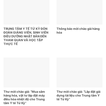
TRUNG TÂM Y TẾ TỨ KỲ ĐÓN
Thông báo mời chào giá hàng
ĐOÀN GIẢNG VIÊN, SINH VIÊN
hóa
ĐIỀU DƯỠNG NHẬT BẢN ĐẾN
THAM QUAN VÀ HỌC TẬP
THỰC TẾ
Thư mời chào giá: “Mua sắm
Thư mời chào giá: “Lắp đặt giá
hàng hóa, vật tư lắp đặt máy
đựng tài liệu cho Trung tâm Y
điều hòa nhiệt độ cho Trung
tế Tứ Kỳ”
tâm Y tế Tứ Kỳ”