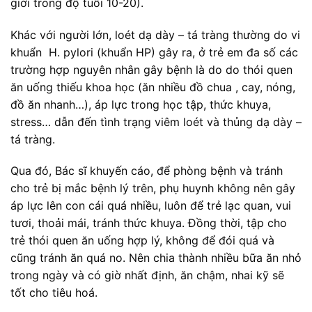
giới trong độ tuổi 10-20).
Khác với người lớn, loét dạ dày – tá tràng thường do vi
khuẩn H. pylori (khuẩn HP) gây ra, ở trẻ em đa số các
trường hợp nguyên nhân gây bệnh là do do thói quen
ăn uống thiếu khoa học (ăn nhiều đồ chua , cay, nóng,
đồ ăn nhanh…), áp lực trong học tập, thức khuya,
stress… dẫn đến tình trạng viêm loét và thủng dạ dày –
tá tràng.
Qua đó, Bác sĩ khuyến cáo, để phòng bệnh và tránh
cho trẻ bị mắc bệnh lý trên, phụ huynh không nên gây
áp lực lên con cái quá nhiều, luôn để trẻ lạc quan, vui
tươi, thoải mái, tránh thức khuya. Đồng thời, tập cho
trẻ thói quen ăn uống hợp lý, không để đói quá và
cũng tránh ăn quá no. Nên chia thành nhiều bữa ăn nhỏ
trong ngày và có giờ nhất định, ăn chậm, nhai kỹ sẽ
tốt cho tiêu hoá.