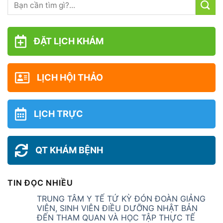
ĐẶT LỊCH KHÁM
LỊCH HỘI THẢO
LỊCH TRỰC
QT KHÁM BỆNH
TIN ĐỌC NHIỀU
TRUNG TÂM Y TẾ TỨ KỲ ĐÓN ĐOÀN GIẢNG
VIÊN, SINH VIÊN ĐIỀU DƯỠNG NHẬT BẢN
ĐẾN THAM QUAN VÀ HỌC TẬP THỰC TẾ