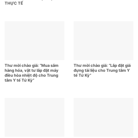
THỰC TẾ
Thư mời chào giá: “Mua sắm
Thư mời chào giá: “Lắp đặt giá
hàng hóa, vật tư lắp đặt máy
đựng tài liệu cho Trung tâm Y
điều hòa nhiệt độ cho Trung
tế Tứ Kỳ”
tâm Y tế Tứ Kỳ”