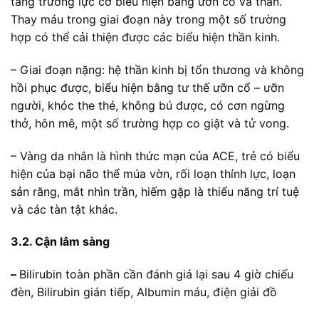
tăng trương lực cơ biểu hiện bằng ưỡn cổ và thân.
Thay máu trong giai đoạn này trong một số trường
hợp có thể cải thiện được các biểu hiện thần kinh.
– Giai đoạn nặng: hệ thần kinh bị tổn thương và không
hồi phục được, biểu hiện bằng tư thế ưỡn cổ – ưỡn
người, khóc the thé, không bú được, có cơn ngừng
thở, hôn mê, một số trường hợp co giật và tử vong.
– Vàng da nhân là hình thức mạn của ACE, trẻ có biểu
hiện của bại não thể múa vờn, rối loạn thính lực, loạn
sản răng, mắt nhìn trần, hiếm gặp là thiểu năng trí tuệ
và các tàn tật khác.
3.2. Cận lâm sàng
–
Bilirubin toàn phần cần đánh giá lại sau 4 giờ chiếu
đèn, Bilirubin gián tiếp, Albumin máu, điện giải đồ