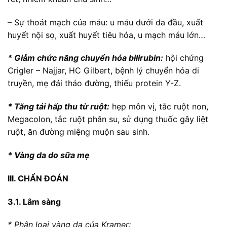
– Sự thoát mạch của máu: u máu dưới da đầu, xuất
huyết nội sọ, xuất huyết tiêu hóa, u mạch máu lớn…
* Giảm chức năng chuyển hóa bilirubin:
hội chứng
Crigler – Najjar, HC Gilbert, bệnh lý chuyển hóa di
truyền, mẹ đái tháo đường, thiếu protein Y-Z.
* Tăng tái hấp thu từ ruột:
hẹp môn vị, tắc ruột non,
Megacolon, tắc ruột phân su, sử dụng thuốc gây liệt
ruột, ăn đường miệng muộn sau sinh.
* Vàng da do sữa mẹ
III. CHẨN ĐOÁN
3.1. Lâm sàng
* Phân loại vàng da của Kramer: