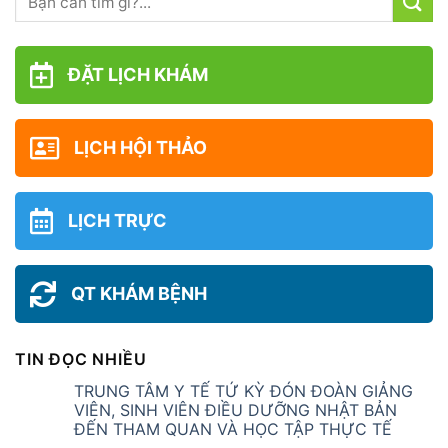
ĐẶT LỊCH KHÁM
LỊCH HỘI THẢO
LỊCH TRỰC
QT KHÁM BỆNH
TIN ĐỌC NHIỀU
TRUNG TÂM Y TẾ TỨ KỲ ĐÓN ĐOÀN GIẢNG
VIÊN, SINH VIÊN ĐIỀU DƯỠNG NHẬT BẢN
ĐẾN THAM QUAN VÀ HỌC TẬP THỰC TẾ