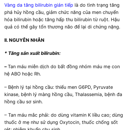
Vàng da tăng bilirubin gián tiếp
là do tình trạng tăng
phá hủy hồng cầu, giảm chức năng của men chuyển
hóa bilirubin hoặc tăng hấp thu bilirubin từ ruột. Hậu
quả có thể gây tổn thương não để lại di chứng nặng.
II. NGUYÊN NHÂN
* Tăng sản xuất bilirubin:
–
Tan máu miễn dịch do bất đồng nhóm máu mẹ con
hệ ABO hoặc Rh.
– Bệnh lý tại hồng cầu: thiếu men G6PD, Pyruvate
kinase, bệnh lý màng hồng cầu, Thalassemia, bệnh đa
hồng cầu sơ sinh.
– Tan máu mắc phải: do dùng vitamin K liều cao; dùng
thuốc ở mẹ như sử dụng Oxytocin, thuốc chống sốt
rét; nhiễm khuẩn chu sinh…