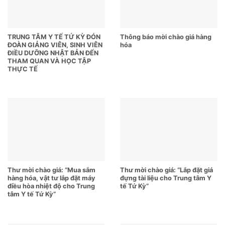
TRUNG TÂM Y TẾ TỨ KỲ ĐÓN
Thông báo mời chào giá hàng
ĐOÀN GIẢNG VIÊN, SINH VIÊN
hóa
ĐIỀU DƯỠNG NHẬT BẢN ĐẾN
THAM QUAN VÀ HỌC TẬP
THỰC TẾ
Thư mời chào giá: “Mua sắm
Thư mời chào giá: “Lắp đặt giá
hàng hóa, vật tư lắp đặt máy
đựng tài liệu cho Trung tâm Y
điều hòa nhiệt độ cho Trung
tế Tứ Kỳ”
tâm Y tế Tứ Kỳ”