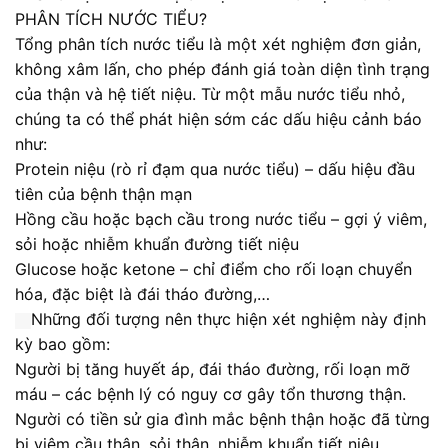
PHÂN TÍCH NƯỚC TIỂU?
Tổng phân tích nước tiểu là một xét nghiệm đơn giản,
không xâm lấn, cho phép đánh giá toàn diện tình trạng
của thận và hệ tiết niệu. Từ một mẫu nước tiểu nhỏ,
chúng ta có thể phát hiện sớm các dấu hiệu cảnh báo
như:
Protein niệu (rò rỉ đạm qua nước tiểu) – dấu hiệu đầu
tiên của bệnh thận mạn
Hồng cầu hoặc bạch cầu trong nước tiểu – gợi ý viêm,
sỏi hoặc nhiễm khuẩn đường tiết niệu
Glucose hoặc ketone – chỉ điểm cho rối loạn chuyển
hóa, đặc biệt là đái tháo đường,…
Những đối tượng nên thực hiện xét nghiệm này định
kỳ bao gồm:
Người bị tăng huyết áp, đái tháo đường, rối loạn mỡ
máu – các bệnh lý có nguy cơ gây tổn thương thận.
Người có tiền sử gia đình mắc bệnh thận hoặc đã từng
bị viêm cầu thận, sỏi thận, nhiễm khuẩn tiết niệu.