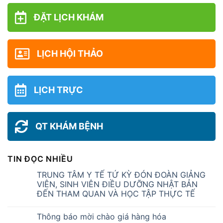
ĐẶT LỊCH KHÁM
LỊCH HỘI THẢO
LỊCH TRỰC
QT KHÁM BỆNH
TIN ĐỌC NHIỀU
TRUNG TÂM Y TẾ TỨ KỲ ĐÓN ĐOÀN GIẢNG
VIÊN, SINH VIÊN ĐIỀU DƯỠNG NHẬT BẢN
ĐẾN THAM QUAN VÀ HỌC TẬP THỰC TẾ
Thông báo mời chào giá hàng hóa