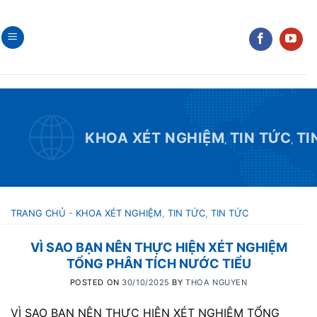
Skip
to
content
KHOA XÉT NGHIỆM
TIN TỨC
TI
,
,
TRANG CHỦ
-
KHOA XÉT NGHIỆM
,
TIN TỨC
,
TIN TỨC
VÌ SAO BẠN NÊN THỰC HIỆN XÉT NGHIỆM
TỔNG PHÂN TÍCH NƯỚC TIỂU
POSTED ON
30/10/2025
BY
THOA NGUYEN
VÌ SAO BẠN NÊN THỰC HIỆN XÉT NGHIỆM TỔNG