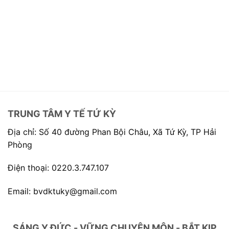
TRUNG TÂM Y TẾ TỨ KỲ
Địa chỉ: Số 40 đường Phan Bội Châu, Xã Tứ Kỳ, TP Hải
Phòng
Điện thoại: 0220.3.747.107
Email: bvdktuky@gmail.com
SÁNG Y ĐỨC - VỮNG CHUYÊN MÔN - BẮT KỊP