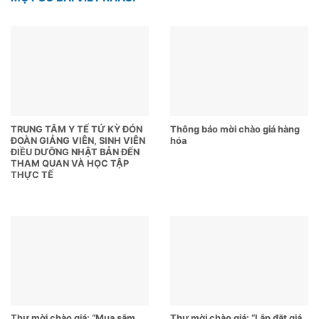
TRUNG TÂM Y TẾ TỨ KỲ ĐÓN
Thông báo mời chào giá hàng
ĐOÀN GIẢNG VIÊN, SINH VIÊN
hóa
ĐIỀU DƯỠNG NHẬT BẢN ĐẾN
THAM QUAN VÀ HỌC TẬP
THỰC TẾ
Thư mời chào giá: “Mua sắm
Thư mời chào giá: “Lắp đặt giá