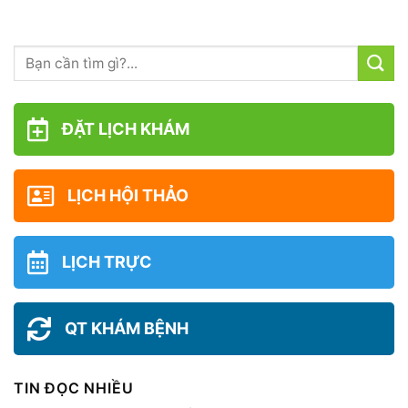
ĐẶT LỊCH KHÁM
LỊCH HỘI THẢO
LỊCH TRỰC
QT KHÁM BỆNH
TIN ĐỌC NHIỀU